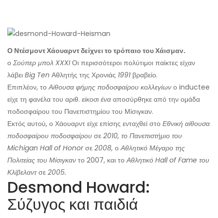
Ο Ντέσμοντ Χάουαρντ δείχνει το τρόπαιο του Χάισμαν.
ο
Σούπερ μπολ XXXI
Οι περισσότεροι πολύτιμοι παίκτες είχαν
λάβει
Big Ten
Αθλητής της Χρονιάς
1991
βραβείο.
Επιπλέον, το
Αίθουσα φήμης ποδοσφαίρου κολλεγίων
ο inductee
είχε τη φανέλα του αριθ.
είκοσι ένα
αποσύρθηκε από την ομάδα
ποδοσφαίρου του Πανεπιστημίου του Μίσιγκαν.
Εκτός αυτού, ο Χάουαρντ είχε επίσης ενταχθεί στο
Εθνική αίθουσα
ποδοσφαίρου ποδοσφαίρου
σε
2010, το Πανεπιστήμιο του
Michigan Hall of Honor
σε
2008,
ο
Αθλητικό Μέγαρο της
Πολιτείας του Μίσιγκαν
το 2007, και το
Αθλητικό Hall of Fame του
Κλίβελαντ
σε
2005.
Desmond Howard:
Σύζυγος και παιδιά