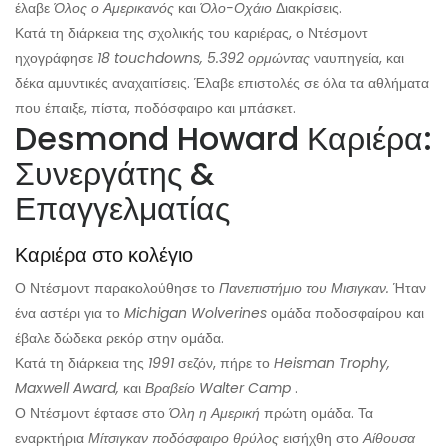
έλαβε
Όλος ο Αμερικανός
και
Όλο-Οχάιο
Διακρίσεις.
Κατά τη διάρκεια της σχολικής του καριέρας, ο Ντέσμοντ
ηχογράφησε
18 touchdowns, 5.392 ορμώντας
ναυπηγεία, και
δέκα αμυντικές αναχαιτίσεις. Έλαβε επιστολές σε όλα τα αθλήματα
που έπαιξε, πίστα, ποδόσφαιρο και μπάσκετ.
Desmond Howard Καριέρα:
Συνεργάτης &
Επαγγελματίας
Καριέρα στο κολέγιο
Ο Ντέσμοντ παρακολούθησε το
Πανεπιστήμιο του Μισιγκαν.
Ήταν
ένα αστέρι για το
Michigan Wolverines
ομάδα ποδοσφαίρου και
έβαλε δώδεκα ρεκόρ στην ομάδα.
Κατά τη διάρκεια της
1991
σεζόν, πήρε το
Heisman Trophy,
Maxwell Award,
και
Βραβείο Walter Camp
.
Ο Ντέσμοντ έφτασε στο
Όλη η Αμερική
πρώτη ομάδα. Τα
εναρκτήρια
Μίτσιγκαν ποδόσφαιρο θρύλος
εισήχθη στο
Αίθουσα