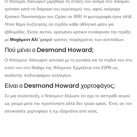
Ο Ντέσμαν Χάουαρντ μιμήθηκε τη στάση του άνδρα στο
Χάισμαν
τρόπαιο
κατά τη διάρκεια του εορτασμού του, αφού σκόραρε
Κρατικό Πανεπιστήμιο του Οχάιο
σε
1991.
Η φωτογραφία έγινε viral.
Ήταν θέμα συζήτησης σε σχεδόν κάθε αθλητικό μέσο για
εβδομάδες. Εκτός αυτού, ορισμένοι κριτικοί συνέκριναν την πράξη
με
Μοχάμεντ Αλί
'μικρό
τρόπος πειράγματος των αντιπάλων.
Πού μένει ο Desmond Howard;
Ο Ντέσμοντ Χάουαρντ κατοικεί με τη γυναίκα και τα παιδιά του στο
σπίτι του στο Μαϊάμι της Φλόριντα. Εργάζεται στο
ESPN
ως
αναλυτής ποδοσφαίρου κολλεγίων.
Είναι ο Desmond Howard χορτοφάγος;
Σε μια συνέντευξη, ο Ντέσμοντ δήλωσε ότι έχει το ασπράδι αυγού
ως γεύμα μετά την προπόνηση αλλά δεν τρώει κρέας. Έτσι, αν τον
αποκαλείτε χορτοφάγο ή όχι εξαρτάται από εσάς.