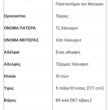
Πανεπιστήμιο του Μισιγκαν
Ωροσκόπιο
Ταύρος
ΟΝΟΜΑ ΠΑΤΕΡΑ
Τζ Χάουαρντ
ΟΝΟΜΑ ΜΗΤΕΡΑΣ
Χάτι Χάουαρντ
Αδέλφια
Ενας αδερφος
Αδελφός
Τζέρμαν Χάουαρντ
Ηλικία
51 ετών
Υψος
5 πόδια 10 ίντσες (177 cm)
Βάρος
85 κιλά (187 λίβρες)