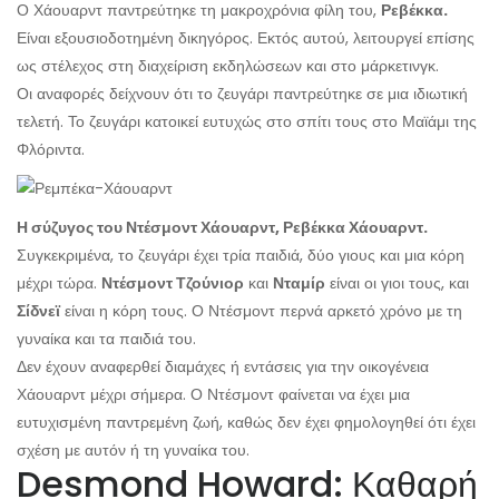
Ο Χάουαρντ παντρεύτηκε τη μακροχρόνια φίλη του,
Ρεβέκκα.
Είναι εξουσιοδοτημένη δικηγόρος. Εκτός αυτού, λειτουργεί επίσης
ως στέλεχος στη διαχείριση εκδηλώσεων και στο μάρκετινγκ.
Οι αναφορές δείχνουν ότι το ζευγάρι παντρεύτηκε σε μια ιδιωτική
τελετή. Το ζευγάρι κατοικεί ευτυχώς στο σπίτι τους στο Μαϊάμι της
Φλόριντα.
Η σύζυγος του Ντέσμοντ Χάουαρντ, Ρεβέκκα Χάουαρντ.
Συγκεκριμένα, το ζευγάρι έχει τρία παιδιά, δύο γιους και μια κόρη
μέχρι τώρα.
Ντέσμοντ Τζούνιορ
και
Νταμίρ
είναι οι γιοι τους, και
Σίδνεϊ
είναι η κόρη τους. Ο Ντέσμοντ περνά αρκετό χρόνο με τη
γυναίκα και τα παιδιά του.
Δεν έχουν αναφερθεί διαμάχες ή εντάσεις για την οικογένεια
Χάουαρντ μέχρι σήμερα. Ο Ντέσμοντ φαίνεται να έχει μια
ευτυχισμένη παντρεμένη ζωή, καθώς δεν έχει φημολογηθεί ότι έχει
σχέση με αυτόν ή τη γυναίκα του.
Desmond Howard: Καθαρή