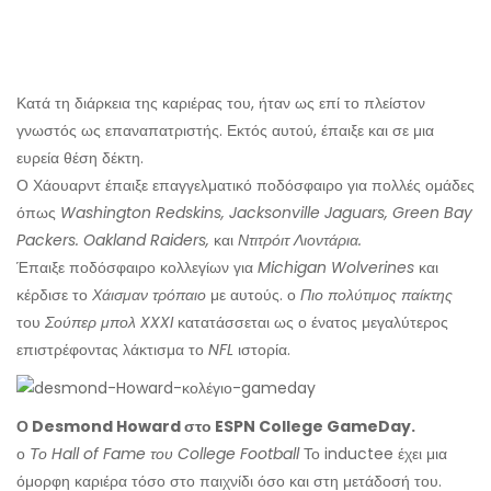
Κατά τη διάρκεια της καριέρας του, ήταν ως επί το πλείστον
γνωστός ως επαναπατριστής. Εκτός αυτού, έπαιξε και σε μια
ευρεία θέση δέκτη.
Ο Χάουαρντ έπαιξε επαγγελματικό ποδόσφαιρο για πολλές ομάδες
όπως
Washington Redskins, Jacksonville Jaguars, Green Bay
Packers. Oakland Raiders,
και
Ντιτρόιτ Λιοντάρια.
Έπαιξε ποδόσφαιρο κολλεγίων για
Michigan Wolverines
και
κέρδισε το
Χάισμαν τρόπαιο
με αυτούς. ο
Πιο πολύτιμος παίκτης
του
Σούπερ μπολ XXXI
κατατάσσεται ως ο ένατος μεγαλύτερος
επιστρέφοντας λάκτισμα το
NFL
ιστορία.
Ο Desmond Howard στο ESPN College GameDay.
ο
Το Hall of Fame του College Football
Το inductee έχει μια
όμορφη καριέρα τόσο στο παιχνίδι όσο και στη μετάδοσή του.