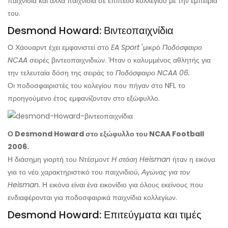
παιχνίδια και άλλα παιχνίδια σε επίπεδο κολλεγίου με την εμπειρία
του.
Desmond Howard: Βιντεοπαιχνίδια
Ο Χάουαρντ έχει εμφανιστεί στο
EA Sport
'μικρό
Ποδόσφαιρο
NCAA
σειρές βιντεοπαιχνιδιών. Ήταν ο καλυμμένος αθλητής για
την τελευταία δόση της σειράς το
Ποδόσφαιρο NCAA 06.
Οι ποδοσφαιριστές του κολεγίου που πήγαν στο NFL το
προηγούμενο έτος εμφανίζονταν στο εξώφυλλο.
Ο Desmond Howard στο εξώφυλλο του NCAA Football
2006.
Η διάσημη γιορτή του Ντέσμοντ
Η στάση Heisman
ήταν η εικόνα
για το νέο χαρακτηριστικό του παιχνιδιού,
Αγώνας για τον
Heisman.
Η εικόνα είναι ένα εικονίδιο για όλους εκείνους που
ενδιαφέρονται για ποδοσφαιρικά παιχνίδια κολλεγίων.
Desmond Howard: Επιτεύγματα και τιμές