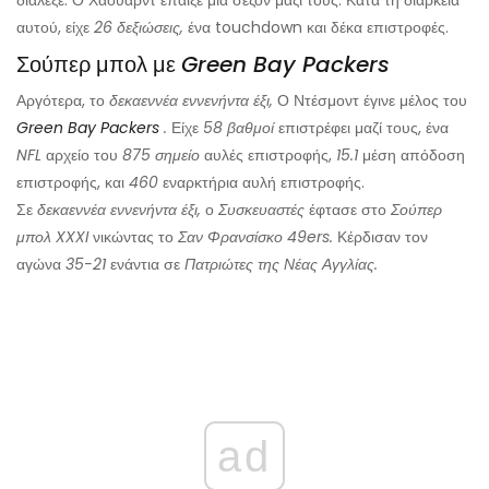
διάλεξε. Ο Χάουαρντ έπαιξε μια σεζόν μαζί τους. Κατά τη διάρκεια
αυτού, είχε
26 δεξιώσεις,
ένα touchdown και δέκα επιστροφές.
Σούπερ μπολ με
Green Bay Packers
Αργότερα, το
δεκαεννέα εννενήντα έξι,
Ο Ντέσμοντ έγινε μέλος του
Green Bay Packers
.
Είχε
58 βαθμοί
επιστρέφει μαζί τους, ένα
NFL
αρχείο του
875
σημείο
αυλές επιστροφής,
15.1
μέση απόδοση
επιστροφής, και
460
εναρκτήρια αυλή επιστροφής.
Σε
δεκαεννέα εννενήντα έξι,
ο
Συσκευαστές
έφτασε στο
Σούπερ
μπολ XXXI
νικώντας το
Σαν Φρανσίσκο 49ers.
Κέρδισαν τον
αγώνα
35-21
ενάντια σε
Πατριώτες της Νέας Αγγλίας.
ad