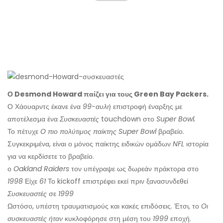
Ο Desmond Howard παίζει για τους Green Bay Packers.
Ο Χάουαρντς έκανε ένα
99-αυλή
επιστροφή έναρξης με
αποτέλεσμα ένα
Συσκευαστές
touchdown στο
Super Bowl.
Το πέτυχε
Ο πιο πολύτιμος παίκτης Super Bowl
βραβείο.
Συγκεκριμένα, είναι ο μόνος παίκτης ειδικών ομάδων
NFL
ιστορία
για να κερδίσετε το βραβείο.
ο
Oakland Raiders
τον υπέγραψε ως δωρεάν πράκτορα στο
1998
Είχε
61
Το kickoff επιστρέφει εκεί πριν ξανασυνδεθεί
Συσκευαστές
σε
1999
Ωστόσο, υπέστη τραυματισμούς και κακές επιδόσεις. Έτσι, το
Οι
συσκευαστές ήταν
κυκλοφόρησε στη μέση του
1999
εποχή.