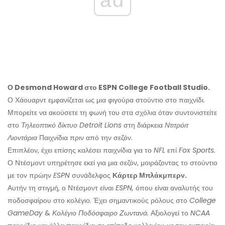
Ο Desmond Howard στο ESPN College Football Studio.
Ο Χάουαρντ εμφανίζεται ως μια φιγούρα στούντιο στο παιχνίδι.
Μπορείτε να ακούσετε τη φωνή του στα σχόλια όταν συντονιστείτε
στο
Τηλεοπτικό δίκτυο Detroit Lions
στη διάρκεια
Ντιτρόιτ
Λιοντάρια
Παιχνίδια πριν από την σεζόν.
Επιπλέον, έχει επίσης καλέσει παιχνίδια για το
NFL
επί
Fox Sports.
Ο Ντέσμοντ υπηρέτησε εκεί για μια σεζόν, μοιράζοντας το στούντιο
με τον πρώην
ESPN
συνάδελφος
Κάρτερ Μπλάκμπερν.
Αυτήν τη στιγμή, ο Ντέσμοντ είναι
ESPN,
όπου είναι αναλυτής του
ποδοσφαίρου στο κολέγιο. Έχει σημαντικούς ρόλους στο
College
GameDay
&
Κολέγιο Ποδόσφαιρο Ζωντανά.
Αξιολογεί το
NCAA