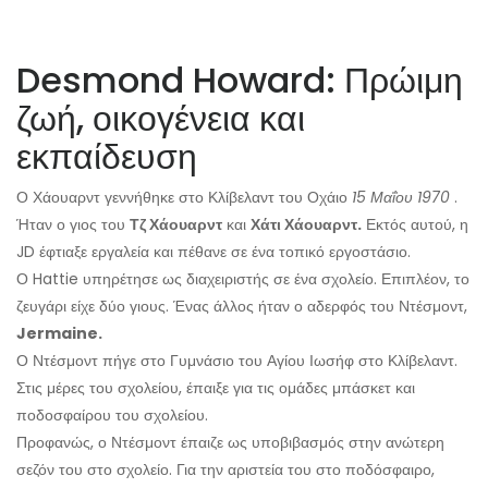
Desmond Howard: Πρώιμη
ζωή, οικογένεια και
εκπαίδευση
Ο Χάουαρντ γεννήθηκε στο Κλίβελαντ του Οχάιο
15 Μαΐου 1970
.
Ήταν ο γιος του
Τζ Χάουαρντ
και
Χάτι Χάουαρντ.
Εκτός αυτού, η
JD έφτιαξε εργαλεία και πέθανε σε ένα τοπικό εργοστάσιο.
Ο Hattie υπηρέτησε ως διαχειριστής σε ένα σχολείο. Επιπλέον, το
ζευγάρι είχε δύο γιους. Ένας άλλος ήταν ο αδερφός του Ντέσμοντ,
Jermaine.
Ο Ντέσμοντ πήγε στο Γυμνάσιο του Αγίου Ιωσήφ στο Κλίβελαντ.
Στις μέρες του σχολείου, έπαιξε για τις ομάδες μπάσκετ και
ποδοσφαίρου του σχολείου.
Προφανώς, ο Ντέσμοντ έπαιζε ως υποβιβασμός στην ανώτερη
σεζόν του στο σχολείο. Για την αριστεία του στο ποδόσφαιρο,