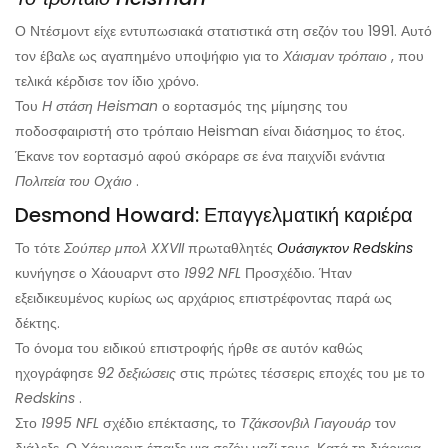
Ο Ντέσμοντ είχε εντυπωσιακά στατιστικά στη σεζόν του 1991. Αυτό
τον έβαλε ως αγαπημένο υποψήφιο για το
Χάισμαν τρόπαιο
, που
τελικά κέρδισε τον ίδιο χρόνο.
Του
Η στάση Heisman
ο εορτασμός της μίμησης του
ποδοσφαιριστή στο τρόπαιο Heisman είναι διάσημος το έτος.
Έκανε τον εορτασμό αφού σκόραρε σε ένα παιχνίδι ενάντια
Πολιτεία του Οχάιο
.
Desmond Howard: Επαγγελματική καριέρα
Το τότε
Σούπερ μπολ XXVII
πρωταθλητές
Ουάσιγκτον Redskins
κυνήγησε ο Χάουαρντ στο
1992 NFL
Προσχέδιο. Ήταν
εξειδικευμένος κυρίως ως αρχάριος επιστρέφοντας παρά ως
δέκτης.
Το όνομα του ειδικού επιστροφής ήρθε σε αυτόν καθώς
ηχογράφησε
92 δεξιώσεις
στις πρώτες τέσσερις εποχές του με το
Redskins
.
Στο
1995 NFL
σχέδιο επέκτασης, το
Τζάκσονβιλ Γιαγουάρ
τον