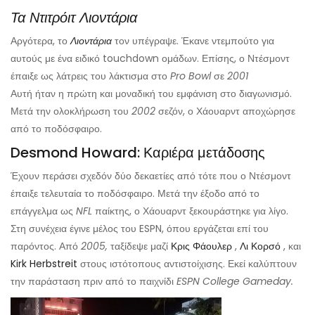
Τα Ντιτρόιτ Λιοντάρια
Αργότερα, το
Λιοντάρια
τον υπέγραψε. Έκανε ντεμπούτο για
αυτούς με ένα ειδικό touchdown ομάδων. Επίσης, ο Ντέσμοντ
έπαιξε ως λάτρεις του λάκτισμα στο
Pro Bowl
σε
2001
Αυτή ήταν η πρώτη και μοναδική του εμφάνιση στο διαγωνισμό.
Μετά την ολοκλήρωση του
2002
σεζόν, ο Χάουαρντ αποχώρησε
από το ποδόσφαιρο.
Desmond Howard: Καριέρα μετάδοσης
Έχουν περάσει σχεδόν δύο δεκαετίες από τότε που ο Ντέσμοντ
έπαιξε τελευταία το ποδόσφαιρο. Μετά την έξοδο από το
επάγγελμα ως
NFL
παίκτης, ο Χάουαρντ ξεκουράστηκε για λίγο.
Στη συνέχεια έγινε μέλος του ESPN, όπου εργάζεται επί του
παρόντος. Από
2005,
ταξίδεψε μαζί
Κρις Φάουλερ
,
Λι Κορσό
, και
Kirk Herbstreit
στους ιστότοπους αντιστοίχισης. Εκεί καλύπτουν
την παράσταση πριν από το παιχνίδι
ESPN College Gameday.