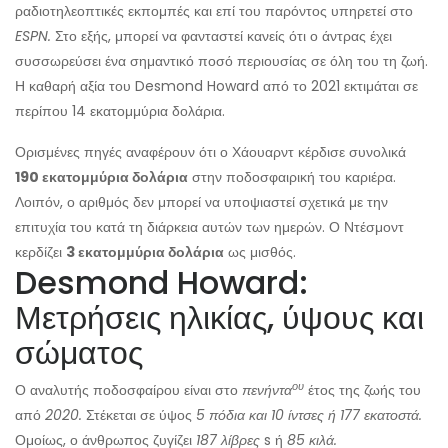
ραδιοτηλεοπτικές εκπομπές και επί του παρόντος υπηρετεί στο
ESPN.
Στο εξής, μπορεί να φανταστεί κανείς ότι ο άντρας έχει
συσσωρεύσει ένα σημαντικό ποσό περιουσίας σε όλη του τη ζωή.
Η καθαρή αξία του Desmond Howard από το 2021 εκτιμάται σε
περίπου 14 εκατομμύρια δολάρια.
Ορισμένες πηγές αναφέρουν ότι ο Χάουαρντ κέρδισε συνολικά
190 εκατομμύρια δολάρια
στην ποδοσφαιρική του καριέρα.
Λοιπόν, ο αριθμός δεν μπορεί να υποψιαστεί σχετικά με την
επιτυχία του κατά τη διάρκεια αυτών των ημερών. Ο Ντέσμοντ
κερδίζει
3 εκατομμύρια δολάρια
ως μισθός.
Desmond Howard:
Μετρήσεις ηλικίας, ύψους και
σώματος
ου
Ο αναλυτής ποδοσφαίρου είναι στο
πενήντα
έτος της ζωής του
από
2020.
Στέκεται σε ύψος
5 πόδια και 10 ίντσες ή 177 εκατοστά.
Ομοίως, ο άνθρωπος ζυγίζει
187 λίβρες
s ή
85 κιλά.