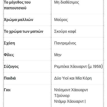
Το μέγεθος του
Μη διαθέσιμος
παπουτσιού
Χρώμα μαλλιών
Μαύρος
Το χρώμα των ματιών
Σκούρο καφέ
Σχέση
Παντρεμένος
Φίλες
Μην
Σύζυγος
Ρεμπέκα Χάουαρντ (μ. 1959)
Παιδιά
Δύο Υιοί και Μία Κόρη
Γιοι
Ντέσμοντ Χάουαρντ
Τζούνιορ
Ντάμιρ Χάουαρντ |