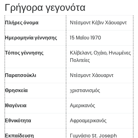
Γρήγορα γεγονότα
Πλήρες όνομα
Ντέσμοντ Κέβιν Χάουαρντ
Ημερομηνία γέννησης
15 Μαΐου 1970
Τόπος γέννησης
Κλίβελαντ, Οχάιο, Ηνωμένες
Πολιτείες
Παρατσούκλι
Ντέσμοντ Χάουαρντ
Θρησκεία
χριστιανισμός
Ιθαγένεια
Αμερικανός
Εθνικότητα
Αφροαμερικανός
Εκπαίδευση
Γυμνάσιο St. Joseph