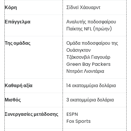
Κόρη
Σίδνεϊ Χάουαρντ
Επάγγελμα
Αναλυτής ποδοσφαίρου
Παίκτης NFL (πρώην)
Της ομάδας
Ομάδα ποδοσφαίρου της
Ουάσιγκτον
Τζάκσονβιλ Γιαγουάρ
Green Bay Packers
Ντιτρόιτ Λιοντάρια
Καθαρή αξία
14 εκατομμύρια δολάρια
Μισθός
3 εκατομμύρια δολάρια
Συνεργασίες μετάδοσης
ESPN
Fox Sports