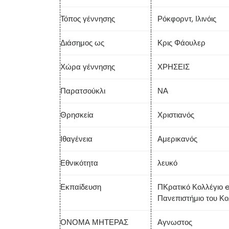
Τόπος γέννησης
Ρόκφορντ, Ιλινόις
Διάσημος ως
Κρις Φάουλερ
Χώρα γέννησης
ΧΡΗΣΕΙΣ
Παρατσούκλι
ΝΑ
Θρησκεία
Χριστιανός
Ιθαγένεια
Αμερικανός
Εθνικότητα
λευκό
Εκπαίδευση
Π
Κρατικό Κολλέγιο 
Πανεπιστήμιο του Κ
ΟΝΟΜΑ ΜΗΤΕΡΑΣ
Αγνωστος