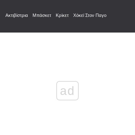
Ακτιβίστρια
Μπάσκετ
Κρίκετ
Χόκεϊ Στον Παγο
ad