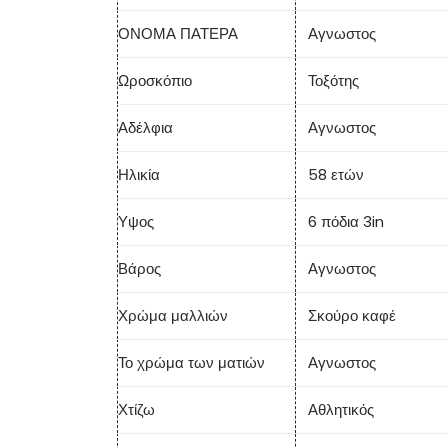
ΟΝΟΜΑ ΠΑΤΕΡΑ
Αγνωστος
Ωροσκόπιο
Τοξότης
Αδέλφια
Αγνωστος
Ηλικία
58 ετών
Υψος
6 πόδια 3in
Βάρος
Αγνωστος
Χρώμα μαλλιών
Σκούρο καφέ
Το χρώμα των ματιών
Αγνωστος
Χτίζω
Αθλητικός