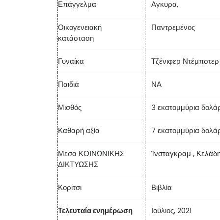
Επάγγελμα
Αγκυρα,
Οικογενειακή
Παντρεμένος
κατάσταση
Γυναίκα
Τζένιφερ Ντέμπστερ
Παιδιά
ΝΑ
Μισθός
3 εκατομμύρια δολά
Καθαρή αξία
7 εκατομμύρια δολά
Μεσα ΚΟΙΝΩΝΙΚΗΣ
Ίνσταγκραμ
,
Κελάδ
ΔΙΚΤΥΩΣΗΣ
Κορίτσι
Βιβλία
Τελευταία ενημέρωση
Ιούλιος, 2021