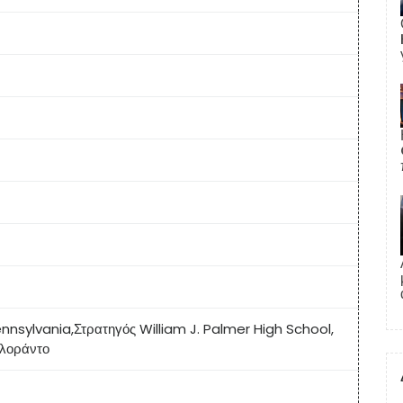
ennsylvania
,
Στρατηγός William J. Palmer High Schoo
l,
ολοράντο