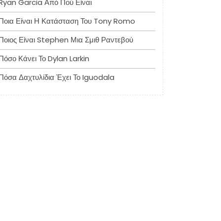
Ryan Garcia Από Πού Είναι
Ποια Είναι Η Κατάσταση Του Tony Romo
Ποιος Είναι Stephen Μια Σμιθ Ραντεβού
Πόσο Κάνει Το Dylan Larkin
Πόσα Δαχτυλίδια Έχει Το Iguodala