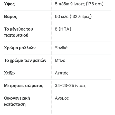
Υψος
5 πόδια 9 ίντσες (175 cm)
Βάρος
60 κιλά (132 λίβρες)
Το μέγεθος του
8 (ΗΠΑ)
παπουτσιού
Χρώμα μαλλιών
Ξανθιά
Το χρώμα των ματιών
Μπλε
Χτίζω
Λεπτός
Μετρήσεις σώματος
34-23-35 ίντσες
Οικογενειακή
Αγαμος
κατάσταση