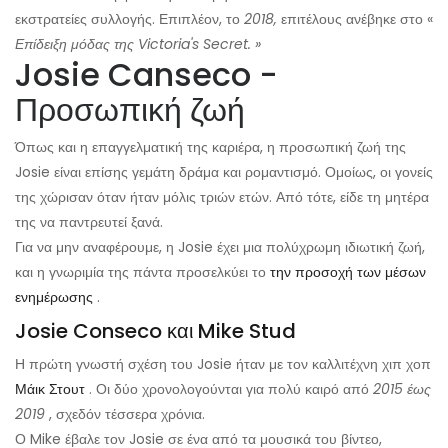
εκστρατείες συλλογής. Επιπλέον, το
2018,
επιτέλους ανέβηκε στο «
Επίδειξη μόδας της Victoria's Secret. »
Josie Canseco -
Προσωπική ζωή
Όπως και η επαγγελματική της καριέρα, η προσωπική ζωή της
Josie είναι επίσης γεμάτη δράμα και ρομαντισμό. Ομοίως, οι γονείς
της χώρισαν όταν ήταν μόλις τριών ετών. Από τότε, είδε τη μητέρα
της να παντρευτεί ξανά.
Για να μην αναφέρουμε, η Josie έχει μια πολύχρωμη ιδιωτική ζωή,
και η γνωριμία της πάντα προσελκύει το
την προσοχή των μέσων
ενημέρωσης
.
Josie Conseco και Mike Stud
Η πρώτη γνωστή σχέση του Josie ήταν με τον καλλιτέχνη χιπ χοπ
Μάικ Στουτ
. Οι δύο χρονολογούνται για πολύ καιρό από
2015 έως
2019
, σχεδόν τέσσερα χρόνια.
Ο Mike έβαλε τον Josie σε ένα από τα μουσικά του βίντεο,