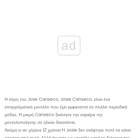
ad
Η κόρη του Jose Canseco, Josie Canseco, είναι ένα
επαγγελματικό μοντέλο που έχει εμφανιστεί σε πολλά περιοδικά
μόδας. Η μικρή Canseco ξεκίνησε την καριέρα της
μοντελοποίησης σε ηλικία
δεκαπέντε.
Ακόμα κι αν χόρευε
12 χρόνια
Η Josie δεν σκέφτηκε ποτέ να κάνει
καριέρα από αυτό. Αλλά άκμασε ως μοντέλο κατά τη διάρκεια της