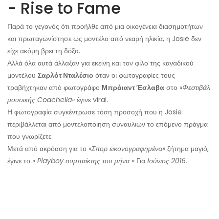
- Rise to Fame
Παρά το γεγονός ότι προήλθε από μια οικογένεια διασημοτήτων
και πρωταγωνίστησε ως μοντέλο από νεαρή ηλικία, η Josie δεν
είχε ακόμη βρει τη δόξα.
Αλλά όλα αυτά άλλαξαν για εκείνη και τον φίλο της καναδικού
μοντέλου
Σαρλότ Νταλέσιο
όταν οι φωτογραφίες τους
τραβήχτηκαν από φωτογράφο
Μπράιαντ Έσλαβα
στο
«Φεστιβάλ
μουσικής Coachella»
έγινε viral.
Η φωτογραφία συγκέντρωσε τόση προσοχή που η Josie
περιβάλλεται από μοντελοποίηση συναυλιών το επόμενο πράγμα
που γνωρίζετε.
Μετά από ακρόαση για το
«Σπορ εικονογραφημένα»
ζήτημα μαγιό,
έγινε το «
Playboy συμπαίκτης του μήνα »
Για
Ιούνιος 2016.