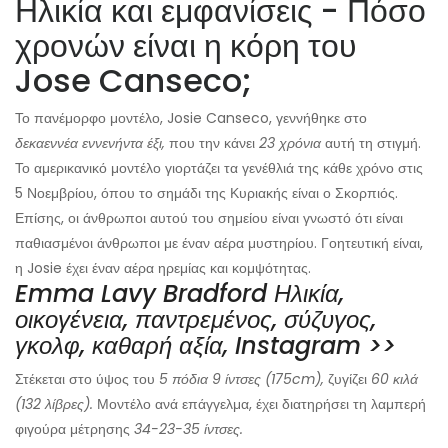
Ηλικία και εμφανίσεις - Πόσο
χρονών είναι η κόρη του
Jose Canseco;
Το πανέμορφο μοντέλο, Josie Canseco, γεννήθηκε στο
δεκαεννέα εννενήντα έξι,
που την κάνει
23 χρόνια
αυτή τη στιγμή.
Το αμερικανικό μοντέλο γιορτάζει τα γενέθλιά της κάθε χρόνο στις
5 Νοεμβρίου, όπου το σημάδι της Κυριακής είναι ο Σκορπιός.
Επίσης, οι άνθρωποι αυτού του σημείου είναι γνωστό ότι είναι
παθιασμένοι άνθρωποι με έναν αέρα μυστηρίου. Γοητευτική είναι,
η Josie έχει έναν αέρα ηρεμίας και κομψότητας.
Emma Lavy Bradford Ηλικία,
οικογένεια, παντρεμένος, σύζυγος,
γκολφ, καθαρή αξία, Instagram >>
Στέκεται στο ύψος του
5 πόδια 9 ίντσες (175cm),
ζυγίζει
60 κιλά
(132 λίβρες).
Μοντέλο ανά επάγγελμα, έχει διατηρήσει τη λαμπερή
φιγούρα μέτρησης
34-23-35 ίντσες.