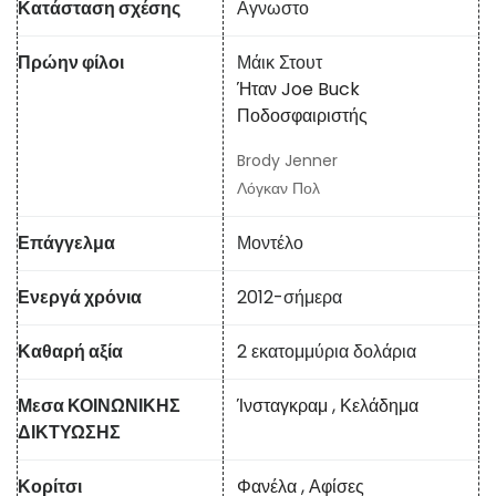
Κατάσταση σχέσης
Αγνωστο
Πρώην φίλοι
Μάικ Στουτ
Ήταν Joe Buck
Ποδοσφαιριστής
Brody Jenner
Λόγκαν Πολ
Επάγγελμα
Μοντέλο
Ενεργά χρόνια
2012-σήμερα
Καθαρή αξία
2 εκατομμύρια δολάρια
Μεσα ΚΟΙΝΩΝΙΚΗΣ
Ίνσταγκραμ
,
Κελάδημα
ΔΙΚΤΥΩΣΗΣ
Κορίτσι
Φανέλα
,
Αφίσες