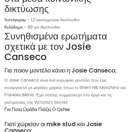
δικτύωσης
Ίνσταγκραμ
-
1.2 εκατομμύρια
Ακόλουθοι
Κελάδημα
-
98 χιλ
Ακόλουθοι
Συνηθισμένα ερωτήματα
σχετικά με τον Josie
Canseco
Για ποιον μοντέλο κάνει η Josie Canseco;
Ο Josie Canseco είναι ένα κορυφαίο μοντέλο που έχει
συνεργαστεί με μεγάλες μάρκες όπως οι Sherri Hill, Moschino και
Frankies Bikinis. Έχει επίσης συμμετάσχει στα έργα και τις
εκστρατείες της Victoria's Secret.
Για Ποια Ομάδα Παίζει Ο Oshie
Γιατί χώρισαν οι mike stud και Josie
Canseco;