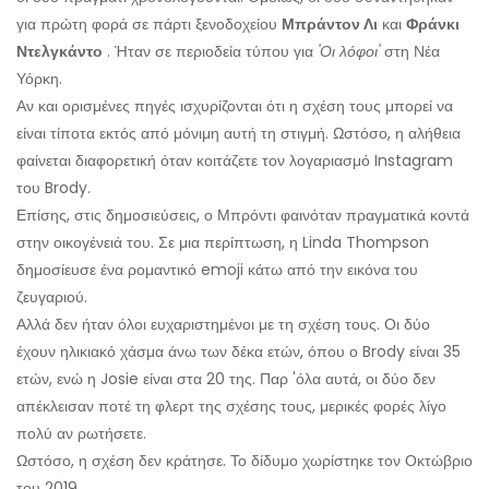
για πρώτη φορά σε πάρτι ξενοδοχείου
Μπράντον Λι
και
Φράνκι
Ντελγκάντο
. Ήταν σε περιοδεία τύπου για
'Οι λόφοι'
στη Νέα
Υόρκη.
Αν και ορισμένες πηγές ισχυρίζονται ότι η σχέση τους μπορεί να
είναι τίποτα εκτός από μόνιμη αυτή τη στιγμή. Ωστόσο, η αλήθεια
φαίνεται διαφορετική όταν κοιτάζετε τον λογαριασμό Instagram
του Brody.
Επίσης, στις δημοσιεύσεις, ο Μπρόντι φαινόταν πραγματικά κοντά
στην οικογένειά του. Σε μια περίπτωση, η Linda Thompson
δημοσίευσε ένα ρομαντικό emoji κάτω από την εικόνα του
ζευγαριού.
Αλλά δεν ήταν όλοι ευχαριστημένοι με τη σχέση τους. Οι δύο
έχουν ηλικιακό χάσμα άνω των δέκα ετών, όπου ο Brody είναι 35
ετών, ενώ η Josie είναι στα 20 της. Παρ 'όλα αυτά, οι δύο δεν
απέκλεισαν ποτέ τη φλερτ της σχέσης τους, μερικές φορές λίγο
πολύ αν ρωτήσετε.
Ωστόσο, η σχέση δεν κράτησε. Το δίδυμο χωρίστηκε τον Οκτώβριο
του 2019.