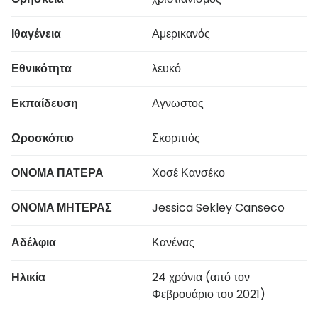
Ιθαγένεια
Αμερικανός
Εθνικότητα
λευκό
Εκπαίδευση
Αγνωστος
Ωροσκόπιο
Σκορπιός
ΟΝΟΜΑ ΠΑΤΕΡΑ
Χοσέ Κανσέκο
ΟΝΟΜΑ ΜΗΤΕΡΑΣ
Jessica Sekley Canseco
Αδέλφια
Κανένας
Ηλικία
24 χρόνια (από τον
Φεβρουάριο του 2021)