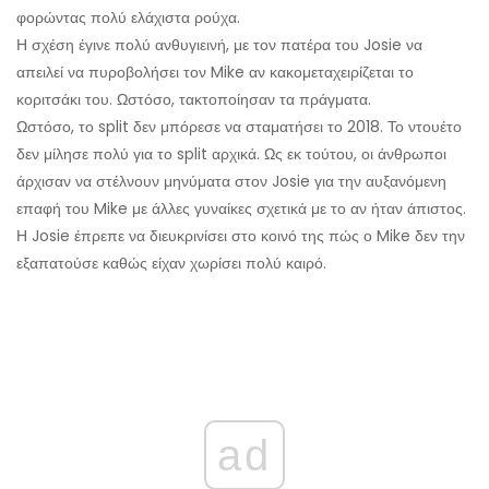
φορώντας πολύ ελάχιστα ρούχα.
Η σχέση έγινε πολύ ανθυγιεινή, με τον πατέρα του Josie να
απειλεί να πυροβολήσει τον Mike αν κακομεταχειρίζεται το
κοριτσάκι του. Ωστόσο, τακτοποίησαν τα πράγματα.
Ωστόσο, το split δεν μπόρεσε να σταματήσει το 2018. Το ντουέτο
δεν μίλησε πολύ για το split αρχικά. Ως εκ τούτου, οι άνθρωποι
άρχισαν να στέλνουν μηνύματα στον Josie για την αυξανόμενη
επαφή του Mike με άλλες γυναίκες σχετικά με το αν ήταν άπιστος.
Η Josie έπρεπε να διευκρινίσει στο κοινό της πώς ο Mike δεν την
εξαπατούσε καθώς είχαν χωρίσει πολύ καιρό.
ad