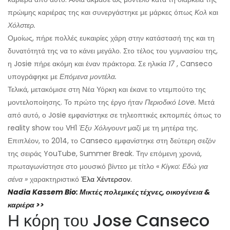
πρώιμης καριέρας της και συνεργάστηκε με μάρκες όπως
Κολ
και
Χόλστερ.
Ομοίως, πήρε πολλές ευκαιρίες χάρη στην κατάστασή της και τη
δυνατότητά της να το κάνει μεγάλο. Στο τέλος του γυμνασίου της,
η Josie πήρε ακόμη και έναν πράκτορα. Σε ηλικία
17
, Canseco
υπογράφηκε με
Επόμενα μοντέλα.
Τελικά, μετακόμισε στη Νέα Υόρκη και έκανε το ντεμπούτο της
μοντελοποίησης. Το πρώτο της έργο ήταν
Περιοδικό Love.
Μετά
από αυτό, ο Josie εμφανίστηκε σε τηλεοπτικές εκπομπές όπως το
reality show του VH1
Έξυ Χόλιγουντ
μαζί με τη μητέρα της.
Επιπλέον, το 2014, το Canseco εμφανίστηκε στη δεύτερη σεζόν
της σειράς YouTube, Summer Break. Την επόμενη χρονιά,
πρωταγωνίστησε στο μουσικό βίντεο με τίτλο «
Κίγκο: Εδώ για
σένα »
χαρακτηριστικό
Έλα Χέντερσον.
Nadia Kassem Bio: Μικτές πολεμικές τέχνες, οικογένεια &
καριέρα >>
Η κόρη του Jose Canseco