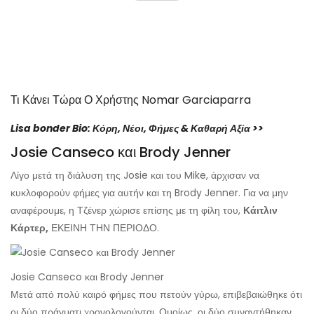
Τι Κάνει Τώρα Ο Χρήστης Nomar Garciaparra
Lisa bonder Bio: Κόρη, Νέοι, Φήμες & Καθαρή Αξία >>
Josie Canseco και Brody Jenner
Λίγο μετά τη διάλυση της Josie και του Mike, άρχισαν να
κυκλοφορούν φήμες για αυτήν και τη Brody Jenner. Για να μην
αναφέρουμε, η Τζένερ χώρισε επίσης με τη φίλη του,
Κάιτλιν
Κάρτερ,
ΕΚΕΙΝΗ ΤΗΝ ΠΕΡΙΟΔΟ.
Josie Canseco και Brody Jenner
Μετά από πολύ καιρό φήμες που πετούν γύρω, επιβεβαιώθηκε ότι
οι δύο πράγματι χρονολογούνται. Ομοίως, οι δύο συναντήθηκαν