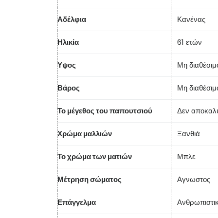
Αδέλφια
Κανένας
Ηλικία
61 ετών
Υψος
Μη διαθέσιμ
Βάρος
Μη διαθέσιμ
Το μέγεθος του παπουτσιού
Δεν αποκαλ
Χρώμα μαλλιών
Ξανθιά
Το χρώμα των ματιών
Μπλε
Μέτρηση σώματος
Αγνωστος
Επάγγελμα
Ανθρωπιστικ