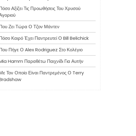
Πόσο Αξίζει Τις Προωθήσεις Του Χρυσού
Αγοριού
Που Ζει Τώρα Ο Τζον Μάντεν
Πόσο Καιρό Έχει Παντρευτεί Ο Bill Belichick
Που Πήγε Ο Alex Rodriguez Στο Κολέγιο
Mia Hamm Παραθέτω Παιχνίδι Για Αυτήν
Με Τον Οποίο Είναι Παντρεμένος Ο Terry
Bradshaw