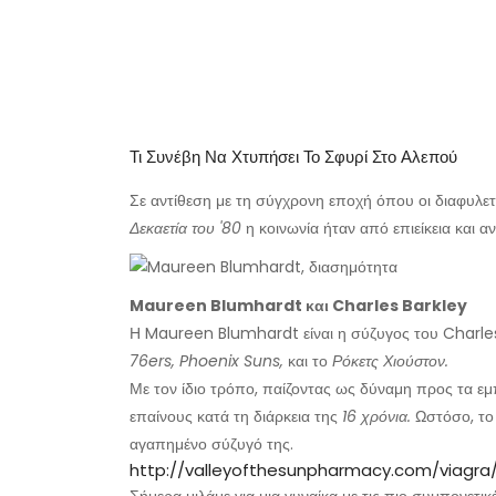
Τι Συνέβη Να Χτυπήσει Το Σφυρί Στο Αλεπού
Σε αντίθεση με τη σύγχρονη εποχή όπου οι διαφυλετικο
Δεκαετία του '80
η κοινωνία ήταν από επιείκεια και α
Maureen Blumhardt και Charles Barkley
Η Maureen Blumhardt είναι η σύζυγος του Charles
76ers, Phoenix Suns,
και το
Ρόκετς Χιούστον.
Με τον ίδιο τρόπο, παίζοντας ως δύναμη προς τα ε
επαίνους κατά τη διάρκεια της
16 χρόνια.
Ωστόσο, το 
αγαπημένο σύζυγό της.
http://valleyofthesunpharmacy.com/viagra