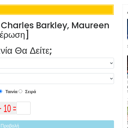
ου Charles Barkley, Maureen
μέρωση]
νία Θα Δείτε;
Ταινία
Σειρά
Προβολή