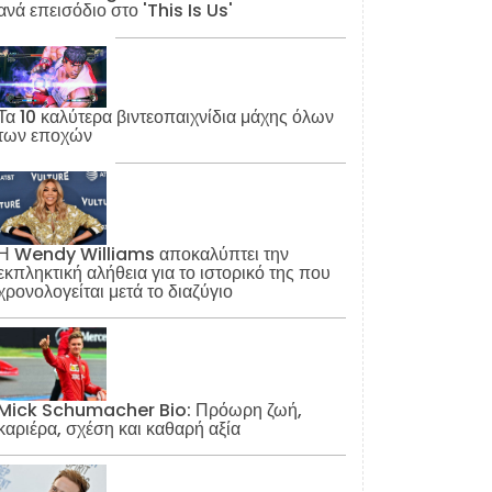
ανά επεισόδιο στο 'This Is Us'
Τα 10 καλύτερα βιντεοπαιχνίδια μάχης όλων
των εποχών
Η Wendy Williams αποκαλύπτει την
εκπληκτική αλήθεια για το ιστορικό της που
χρονολογείται μετά το διαζύγιο
Mick Schumacher Bio: Πρόωρη ζωή,
καριέρα, σχέση και καθαρή αξία