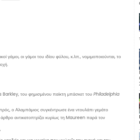
ί γάμοι, οι γάμοι του ιδίου φύλου, κ.λπ., νομιμοποιούνται, το
νοχή.
 Barkley, του φημισμένου παίκτη μπάσκετ του
Philadelphia
μπρός, ο Αλαμπάμιος συγκέντρωσε ένα ντουλάπι γεμάτο
άρθρο αντικατοπτρίζει κυρίως τη Maureen παρά τον
/