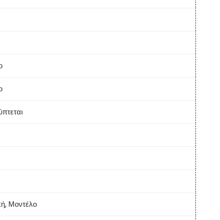
ο
ο
ύπτεται
ή, Μοντέλο