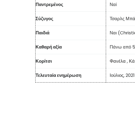
Παντρεμένος
Ναί
Σύζυγος
Τσαρλς Μπά
Παιδιά
Ναι (Christ
Καθαρή αξία
Πάνω από 5
Κορίτσι
Φανέλα
,
Κά
Τελευταία ενημέρωση
Ιούλιος, 2021