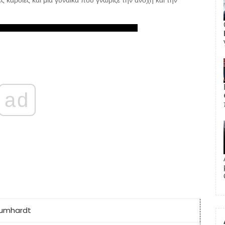
ές καρδιές και μια γυναίκα που γνώριζε την ανοχή και την
ad
lumhardt