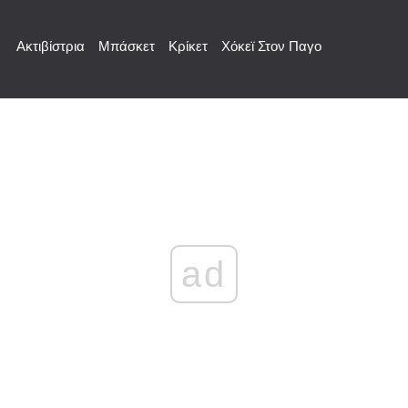
Ακτιβίστρια
Μπάσκετ
Κρίκετ
Χόκεϊ Στον Παγο
ad