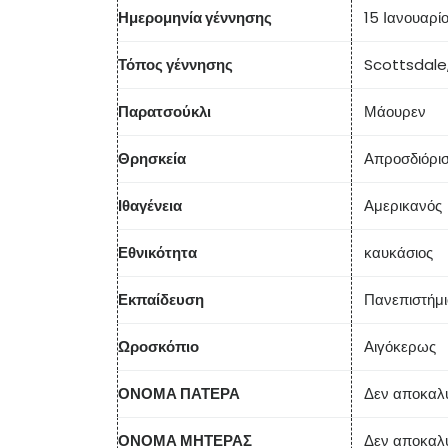
Ημερομηνία γέννησης
15 Ιανουαρί
Τόπος γέννησης
Scottsdale,
Παρατσούκλι
Μάουρεν
Θρησκεία
Απροσδιόρι
Ιθαγένεια
Αμερικανός
Εθνικότητα
καυκάσιος
Εκπαίδευση
Πανεπιστήμι
Ωροσκόπιο
Αιγόκερως
ΟΝΟΜΑ ΠΑΤΕΡΑ
Δεν αποκαλ
ΟΝΟΜΑ ΜΗΤΕΡΑΣ
Δεν αποκαλ