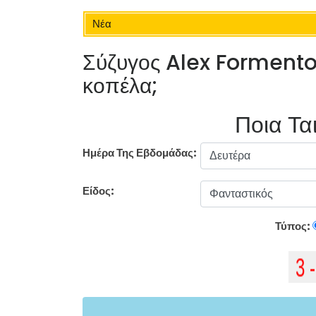
Νέα
Σύζυγος Alex Formenton
κοπέλα;
Ποια Ται
Ημέρα Της Εβδομάδας:
Είδος:
Τύπος: