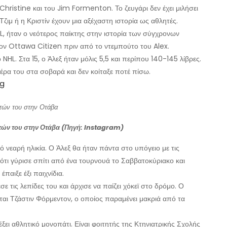
Christine και του Jim Formenton. Το ζευγάρι δεν έχει μιλήσει
Τζιμ ή η Κριστίν έχουν μια αξέχαστη ιστορία ως αθλητές.
HL, ήταν ο νεότερος παίκτης στην ιστορία των σύγχρονων
 τον Ottawa Citizen πριν από το ντεμπούτο του Alex.
 NHL. Στα 15, ο Άλεξ ήταν μόλις 5,5 και περίπου 140-145 λίβρες.
ρα του στα σοβαρά και δεν κοίταξε ποτέ πίσω.
ng
στών του στην Οτάβα (Πηγή: Instagram)
ό νεαρή ηλικία. Ο Άλεξ θα ήταν πάντα στο υπόγειο με τις
ι ότι γύρισε σπίτι από ένα τουρνουά το Σαββατοκύριακο και
παιξε έξι παιχνίδια.
 τις λεπίδες του και άρχισε να παίζει χόκεϊ στο δρόμο. Ο
ται Τζάστιν Φόρμεντον, ο οποίος παραμένει μακριά από τα
έξει αθλητικό μονοπάτι. Είναι φοιτητής της Κτηνιατρικής Σχολής