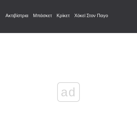
Ακτιβίστρια
Μπάσκετ
Κρίκετ
Χόκεϊ Στον Παγο
ad