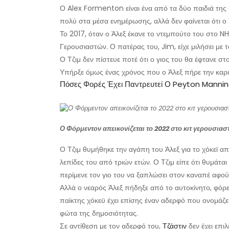
Ο Alex Formenton είναι ένα από τα δύο παιδιά της 
πολύ στα μέσα ενημέρωσης, αλλά δεν φαίνεται ότι ο 
Το 2017, όταν ο Άλεξ έκανε το ντεμπούτο του στο N
Γερουσιαστών. Ο πατέρας του, Jim, είχε μιλήσει με
Ο Τζιμ δεν πίστευε ποτέ ότι ο γιος του θα έφτανε στο
Υπήρξε όμως ένας χρόνος που ο Άλεξ πήρε την καριέ
Πόσες Φορές Έχει Παντρευτεί Ο Peyton Manni
Ο Φόρμεντον απεικονίζεται το 2022 στο κιτ γερουσια
Ο Τζιμ θυμήθηκε την αγάπη του Άλεξ για το χόκεϊ απ
λεπίδες του από τριών ετών. Ο Τζιμ είπε ότι θυμάτα
περίμενε τον γιο του να ξαπλώσει στον καναπέ αφού έ
Αλλά ο νεαρός Άλεξ πήδηξε από το αυτοκίνητο, φόρεσε
παίκτης χόκεϋ έχει επίσης έναν αδερφό που ονομάζε
φώτα της δημοσιότητας.
Σε αντίθεση με τον αδερφό του,
Τζάστιν
δεν έχει επιλ