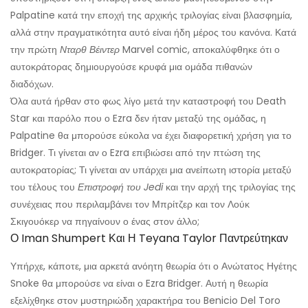
Palpatine κατά την εποχή της αρχικής τριλογίας είναι βλασφημία,
αλλά στην πραγματικότητα αυτό είναι ήδη μέρος του κανόνα. Κατά
την πρώτη
Νταρθ Βέιντερ
Marvel comic, αποκαλύφθηκε ότι ο
αυτοκράτορας δημιουργούσε κρυφά μια ομάδα πιθανών
διαδόχων.
Όλα αυτά ήρθαν στο φως λίγο μετά την καταστροφή του Death
Star και παρόλο που ο Ezra δεν ήταν μεταξύ της ομάδας, η
Palpatine θα μπορούσε εύκολα να έχει διαφορετική χρήση για το
Bridger. Τι γίνεται αν ο Ezra επιβιώσει από την πτώση της
αυτοκρατορίας; Τι γίνεται αν υπάρχει μια ανείπωτη ιστορία μεταξύ
του τέλους του
Επιστροφή του Jedi
και την αρχή της τριλογίας της
συνέχειας που περιλαμβάνει τον Μπρίτζερ και τον Λούκ
Σκιγουόκερ να πηγαίνουν ο ένας στον άλλο;
Ο Iman Shumpert Και Η Teyana Taylor Παντρεύτηκαν
Υπήρχε, κάποτε, μια αρκετά ανόητη θεωρία ότι ο Ανώτατος Ηγέτης
Snoke θα μπορούσε να είναι ο Ezra Bridger. Αυτή η θεωρία
εξελίχθηκε στον μυστηριώδη χαρακτήρα του Benicio Del Toro