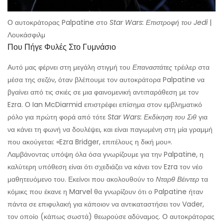
Ο αυτοκράτορας Palpatine στο
Star Wars: Επιστροφή του Jedi
|
Λουκάσφιλμ
Που Πήγε Φυλές Στο Γυμνάσιο
Αυτό μας φέρνει στη μεγάλη στιγμή του
Επαναστάτες
τρέιλερ στα
μέσα της σεζόν, όταν βλέπουμε τον αυτοκράτορα Palpatine να
βγαίνει από τις σκιές σε μια φαινομενική αντιπαράθεση με τον
Ezra. Ο Ian McDiarmid επιστρέφει επίσημα στον εμβληματικό
ρόλο για πρώτη φορά από τότε
Star Wars: Εκδίκηση του Σιθ
για
να κάνει τη φωνή να δουλέψει, και είναι παγωμένη στη μία γραμμή
που ακούγεται: «Ezra Bridger, επιτέλους η δική μου».
Λαμβάνοντας υπόψη όλα όσα γνωρίζουμε για την Palpatine, η
καλύτερη υπόθεση είναι ότι σχεδιάζει να κάνει τον Ezra τον νέο
μαθητευόμενο του. Εκείνοι που ακολουθούν το
Νταρθ Βέιντερ
τα
κόμικς που έκανε η Marvel θα γνωρίζουν ότι ο Palpatine ήταν
πάντα σε επιφυλακή για κάποιον να αντικαταστήσει τον Vader,
τον οποίο (κάπως σωστά) θεωρούσε αδύναμος. Ο αυτοκράτορας