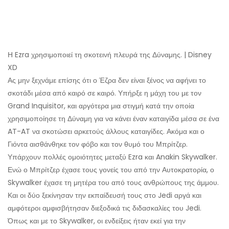
Η Ezra χρησιμοποιεί τη σκοτεινή πλευρά της Δύναμης. | Disney
XD
Ας μην ξεχνάμε επίσης ότι ο Έζρα δεν είναι ξένος να αφήνει το
σκοτάδι μέσα από καιρό σε καιρό. Υπήρξε η μάχη του με τον
Grand Inquisitor, και αργότερα μια στιγμή κατά την οποία
χρησιμοποίησε τη Δύναμη για να κάνει έναν καταιγίδα μέσα σε ένα
AT-AT να σκοτώσει αρκετούς άλλους καταιγίδες. Ακόμα και ο
Γιόντα αισθάνθηκε τον φόβο και τον θυμό του Μπρίτζερ.
Υπάρχουν πολλές ομοιότητες μεταξύ Ezra και Anakin Skywalker.
Ενώ ο Μπρίτζερ έχασε τους γονείς του από την Αυτοκρατορία, ο
Skywalker έχασε τη μητέρα του από τους ανθρώπους της άμμου.
Και οι δύο ξεκίνησαν την εκπαίδευσή τους στο Jedi αργά και
αμφότεροι αμφισβήτησαν διεξοδικά τις διδασκαλίες του Jedi.
Όπως και με το Skywalker, οι ενδείξεις ήταν εκεί για την