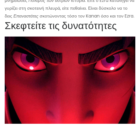
μνημειώδες
Πόλεμος των άστρων
ιστορία. Είτε ο Ezra καταλήγει να
γυρίζει στη σκοτεινή πλευρά, είτε πεθαίνει. Είναι δύσκολο να το
δεις
Επαναστάτες
σκοτώνοντας τόσο τον Kanan όσο και τον Ezra.
Σκεφτείτε τις δυνατότητες