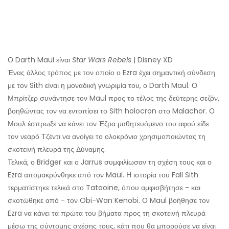
Ο Darth Maul είναι
Star Wars Rebels
| Disney XD
Ένας άλλος τρόπος με τον οποίο ο Ezra έχει σημαντική σύνδεση
με τον Sith είναι η μοναδική γνωριμία του, ο Darth Maul. Ο
Μπρίτζερ συνάντησε τον Maul προς το τέλος της δεύτερης σεζόν,
βοηθώντας τον να εντοπίσει το Sith holocron στο Malachor. Ο
Μουλ έσπρωξε να κάνει τον Έζρα μαθητευόμενο του αφού είδε
τον νεαρό Τζέντι να ανοίγει το ολοκρόνιο χρησιμοποιώντας τη
σκοτεινή πλευρά της Δύναμης.
Τελικά, ο Bridger και ο Jarrus συμφιλίωσαν τη σχέση τους και ο
Ezra απομακρύνθηκε από τον Maul. Η ιστορία του Fall Sith
τερματίστηκε τελικά στο Tatooine, όπου αμφισβήτησε - και
σκοτώθηκε από - τον Obi-Wan Kenobi. Ο Maul βοήθησε τον
Ezra να κάνει τα πρώτα του βήματα προς τη σκοτεινή πλευρά
μέσω της σύντομης σχέσης τους, κάτι που θα μπορούσε να είναι