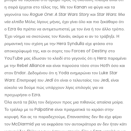
η σειρά έρχεται στο τέλος της. Με τον Kanan να φύγει και τα
γεγονότα του
Rogue One: A Star Wars Story
και
Star Wars: Μια
νέα ελπίδα
Μόλις λίγους μήνες, έχει γίνει όλο και πιο ξεκάθαρο ότι
ο Ezra θα πρέπει να αντιμετωπιστεί, με τον ένα ή τον άλλο τρόπο.
Έχει νόημα να σκοτώνεις τον Κανάν, ακόμα κι αν το τράβηξε. Η
ρομαντική του σχέση με την Hera Syndulla είχε φτάσει στο
αποκορύφωμά της, και οι σορτς του Forces of Destiny στο
YouTube μας έδωσαν το κλειδί στο γεγονός ότι η Hera παραμένει
με την Rebel Alliance και είναι παρούσα τόσο στον Hoth όσο και
στον Endor. Δεδομένου ότι η Yoda ενημερώνει τον Luke
Star
Wars: Επιστροφή του Jedi
ότι είναι ο τελευταίος του Jedi, είναι
εύκολο να δούμε πώς υπάρχουν λίγες επιλογές για να
προχωρήσει ο Ezra.
Όλα αυτά τα βέλη τον δείχνουν προς μια πιθανώς απαίσια μοίρα.
Το τρέιλερ με το Palpatine είναι πραγματικά το κεράσι στην
κορυφή. Και ας το παραδεχτούμε,
Επαναστάτες
δεν θα είχε φέρει
τον McDiarmid για να εκφράσει τον αυτοκράτορα αν δεν ήταν κάτι