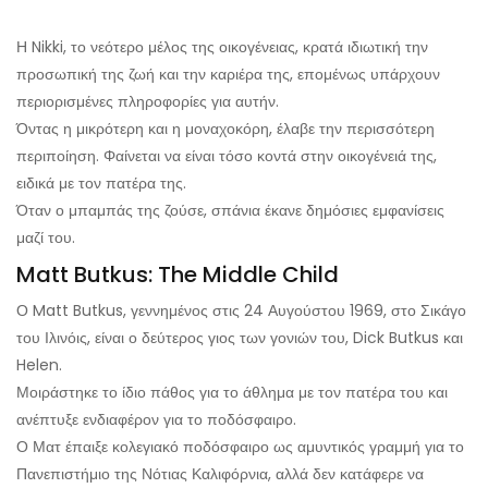
Η Nikki, το νεότερο μέλος της οικογένειας, κρατά ιδιωτική την
προσωπική της ζωή και την καριέρα της, επομένως υπάρχουν
περιορισμένες πληροφορίες για αυτήν.
Όντας η μικρότερη και η μοναχοκόρη, έλαβε την περισσότερη
περιποίηση. Φαίνεται να είναι τόσο κοντά στην οικογένειά της,
ειδικά με τον πατέρα της.
Όταν ο μπαμπάς της ζούσε, σπάνια έκανε δημόσιες εμφανίσεις
μαζί του.
Matt Butkus: The Middle Child
Ο Matt Butkus, γεννημένος στις 24 Αυγούστου 1969, στο Σικάγο
του Ιλινόις, είναι ο δεύτερος γιος των γονιών του, Dick Butkus και
Helen.
Μοιράστηκε το ίδιο πάθος για το άθλημα με τον πατέρα του και
ανέπτυξε ενδιαφέρον για το ποδόσφαιρο.
Ο Ματ έπαιξε κολεγιακό ποδόσφαιρο ως αμυντικός γραμμή για το
Πανεπιστήμιο της Νότιας Καλιφόρνια, αλλά δεν κατάφερε να