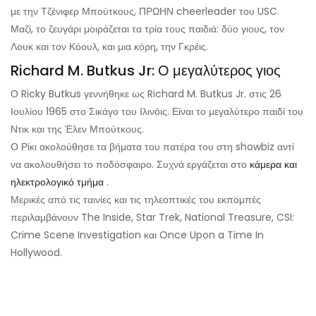
με την Τζένιφερ Μπούτκους, ΠΡΩΗΝ cheerleader του USC.
Μαζί, το ζευγάρι μοιράζεται τα τρία τους παιδιά: δύο γιους, τον
Λουκ και τον Κόουλ, και μια κόρη, την Γκρέις.
Richard M. Butkus Jr: Ο μεγαλύτερος γιος
Ο Ricky Butkus γεννήθηκε ως Richard M. Butkus Jr. στις 26
Ιουλίου 1965 στο Σικάγο του Ιλινόις. Είναι το μεγαλύτερο παιδί του
Ντικ και της Έλεν Μπούτκους.
Ο Ρίκι ακολούθησε τα βήματα του πατέρα του στη showbiz αντί
να ακολουθήσει το ποδόσφαιρο. Συχνά εργάζεται στο
κάμερα και
ηλεκτρολογικό τμήμα
.
Μερικές από τις ταινίες και τις τηλεοπτικές του εκπομπές
περιλαμβάνουν The Inside, Star Trek, National Treasure, CSI:
Crime Scene Investigation και Once Upon a Time In
Hollywood.