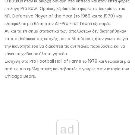
Ο Butkus ήταν κυρίαρχη δύναμη στο γήπεδο και ήταν επτά φορές
επιλογή Pro Bowl. Ομοίως, κέρδισε δύο φορές τις διακρίσεις του
NFL Defensive Player of the Year (το 1969 και το 1970) και
εξασφάλισε μια θέση στην All-Pro First Team έξι φορές.
Αν και τα επίσημα στατιστικά των απολύσεων δεν διατηρήθηκαν
κατά τη διάρκεια της εποχής του, ο Μπούτκους ήταν γνωστός για
την ικανότητά του να διακόπτει τις αντίπαλες παραβάσεις και να
κάνει παιχνίδια σε όλο το γήπεδο.
Εισήχθη στο Pro Football Hall of Fame το 1979 και θεωρείται μια
από τις πιο εμβληματικές και σεβαστές φιγούρες στην ιστορία των
Chicago Bears.
ad