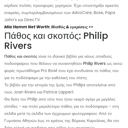
κέρδισε πολλές προσφορές χορηγιών. Έχει υποστηρίξει αρκετές
εταιρείες, συμπεριλαμβανομένων των AdvoCare, Bose, Papa
John's και DirecTV.
Mia Hamm Net Worth: Μισθός & εγκρίσεις >>
Πάθος και σκοπός: Philip
Rivers
Πάθος και σκοπός
είναι το ιδανικό βιβλίο για νέους οπαδούς
ποδοσφαίρου που θέλουν να συναντηθούν
Philip Rivers
ως οκτώ
φορές πρωτάθλημα Pro Bowl που έχει συνδυάσει το πάθος του
για το ποδόσφαιρο με την καθολική του πίστη.
Το βιβλίο για την ιστορία της ζωής του Philips αποτελείται από
τους Joan Rivers και Patrice Lappert.
Θα δείτε τον Philip από τότε που ήταν νεαρό αγόρι με μεγάλες
ελπίδες - και πολύ μεγαλύτερο πάθος για το ποδόσφαιρο - στη
σελίδα μετά τη σελίδα των έγχρωμων φωτογραφιών. Από το
Γυμνάσιο Αθηνών έως το κράτος της Βόρειας Καρολίνας, θα τον
δείτε τελικά να ανεβαίνει στις τάξεις των φορτιστών.