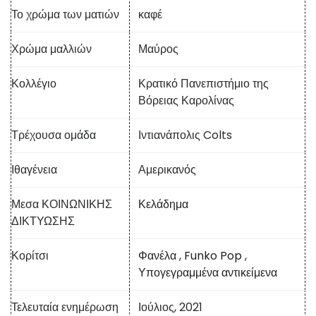
Το χρώμα των ματιών
καφέ
Χρώμα μαλλιών
Μαύρος
Κολλέγιο
Κρατικό Πανεπιστήμιο της
Βόρειας Καρολίνας
Τρέχουσα ομάδα
Ιντιανάπολις Colts
Ιθαγένεια
Αμερικανός
Μεσα ΚΟΙΝΩΝΙΚΗΣ
Κελάδημα
ΔΙΚΤΥΩΣΗΣ
Κορίτσι
Φανέλα
,
Funko Pop
,
Υπογεγραμμένα αντικείμενα
Τελευταία ενημέρωση
Ιούλιος, 2021