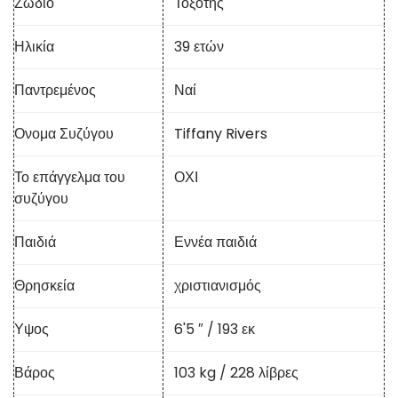
Ζώδιο
Τοξότης
Ηλικία
39 ετών
Παντρεμένος
Ναί
Ονομα Συζύγου
Tiffany Rivers
Το επάγγελμα του
ΟΧΙ
συζύγου
Παιδιά
Εννέα παιδιά
Θρησκεία
χριστιανισμός
Υψος
6'5 ″ / 193 εκ
Βάρος
103 kg / 228 λίβρες