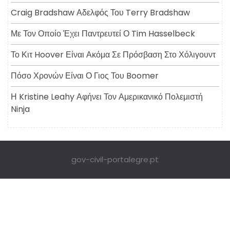
Craig Bradshaw Αδελφός Του Terry Bradshaw
Με Τον Οποίο Έχει Παντρευτεί Ο Tim Hasselbeck
Το Κιτ Hoover Είναι Ακόμα Σε Πρόσβαση Στο Χόλιγουντ
Πόσο Χρονών Είναι Ο Γιος Του Boomer
Η Kristine Leahy Αφήνει Τον Αμερικανικό Πολεμιστή
Ninja
gov-civil-portalegre.pt