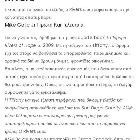
Εκτός από τα υλικά του έξοδα, ο Rivers επιστρέφει επίσης στην
κοινότητα όποτε μπορεί.
Mike Golic Jr Πρώτη Και Τελευταία
Για να γίνει αυτό, ιδρύθηκε το πρώην quarterback
Το Ίδρυμα
Rivers of Hope
το 2009. Με τη σύζυγό του Tiffany, το ίδρυμα
είχε ως στόχο να βοηθήσει τα απορριφθέντα, παραμελημένα και
ορφανά παιδιά να βρουν μόνιμες, φροντίδες οικογένειες.
Επιπλέον, ο μη κερδοσκοπικός οργανισμός που διοικούσαν από
αυτούς έχει παράσχει περισσότερα από 1 εκατομμύριο δολάρια σε
θεσμούς φροντίδας. Όμως, σε ένα απροσδόκητο βήμα, το ζευγάρι
συμφώνησε να το εγκαταλείψει.
Η Tiffany και εγώ είμαστε περήφανοι που δίνουμε ελπίδα και
αναγνώριση στην ανάδοχη νεολαία του San Diego County. Αλλά
τώρα θέλουμε να επεκτείνουμε την έμφαση μας για να
υποστηρίξουμε τα παιδιά με έναν πιο πίσω από τα παρασκήνια
τρόπο,
Ο Rivers είπε.
Αλλά θα συνεχίσει να υποστηρίζει το Camp Connect, όπου τα