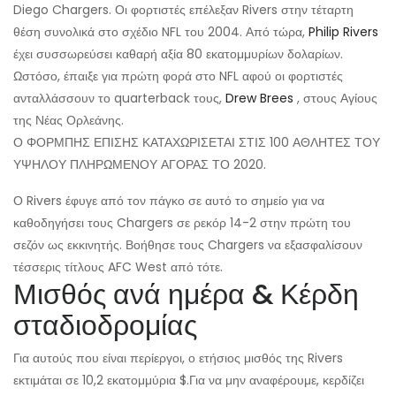
Diego Chargers. Οι φορτιστές επέλεξαν Rivers στην τέταρτη
θέση συνολικά στο σχέδιο NFL του 2004. Από τώρα,
Philip Rivers
έχει συσσωρεύσει καθαρή αξία 80 εκατομμυρίων δολαρίων.
Ωστόσο, έπαιξε για πρώτη φορά στο NFL αφού οι φορτιστές
ανταλλάσσουν το quarterback τους,
Drew Brees
, στους Αγίους
της Νέας Ορλεάνης.
Ο ΦΟΡΜΠΗΣ ΕΠΙΣΗΣ ΚΑΤΑΧΩΡΙΣΕΤΑΙ ΣΤΙΣ 100 ΑΘΛΗΤΕΣ ΤΟΥ
ΥΨΗΛΟΥ ΠΛΗΡΩΜΕΝΟΥ ΑΓΟΡΑΣ ΤΟ 2020.
Ο Rivers έφυγε από τον πάγκο σε αυτό το σημείο για να
καθοδηγήσει τους Chargers σε ρεκόρ 14-2 στην πρώτη του
σεζόν ως εκκινητής. Βοήθησε τους Chargers να εξασφαλίσουν
τέσσερις τίτλους AFC West από τότε.
Μισθός ανά ημέρα & Κέρδη
σταδιοδρομίας
Για αυτούς που είναι περίεργοι, ο ετήσιος μισθός της Rivers
εκτιμάται σε 10,2 εκατομμύρια $.
Για να μην αναφέρουμε, κερδίζει