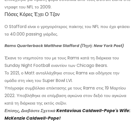
ντραφτ του NFL το 2009.
Πόσες Κόρες Έχει Ο Τζον
Ο Stafford είναι ο γρηγορότερος παίκτης του NFL που έχει φτάσει
τα 40.000 passing γιάρδες.
Rams Quarterback Matthew Stafford (Πηγή: New York Post)
Έκανε το ντεμπούτο του με τους Rams κατά τη διάρκεια του
Sunday Night Football εναντίον των Chicago Bears.
Το 2021, ο Matt ανταλλάχθηκε στους Rams και οδήγησε την
ομάδα στη νίκη του Super Bowl LVI.
Υπέγραψε συμβόλαιο επέκτασης με τους Rams στις 19 Μαρτίου
2022. Υποβλήθηκε σε επέμβαση αγκώνα στον δεξιό του αγκώνα
κατά τη διάρκεια της εκτός σεζόν.
Επίσης, Διαβάστε Σχετικά
Kentavious Caldwell-Pope's Wife:
McKenzie Caldwell-Pope!