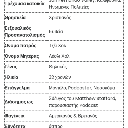
San Fernando Valley, Καλιφόρνια,
Τρέχουσα κατοικία
Ηνωμένες Πολιτείες
Θρησκεία
Χριστιανός
Σεξουαλικός
Ευθεία
Προσανατολισμός
Ονομα πατρός
Τζέι Χολ
Όνομα Μητέρας
Λέσλι Χολ
Γένος
Θηλυκός
Ηλικία
32 χρονών
Επάγγελμα
Μοντέλο, Podcaster, Νοσοκόμα
Σύζυγος του Matthew Stafford,
Διάσημος ως
παρουσιαστής Podcast
Ιθαγένεια
Αμερικανός & Βρετανός
Εθνότητα
άσπρο