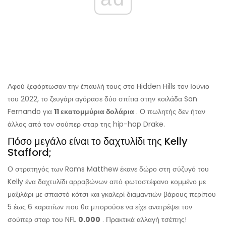
Αφού ξεφόρτωσαν την έπαυλή τους στο Hidden Hills τον Ιούνιο
του 2022, το ζευγάρι αγόρασε δύο σπίτια στην κοιλάδα San
Fernando για
11 εκατομμύρια δολάρια
. Ο πωλητής δεν ήταν
άλλος από τον σούπερ σταρ της hip-hop Drake.
Πόσο μεγάλο είναι το δαχτυλίδι της Kelly
Stafford;
Ο στρατηγός των Rams Matthew έκανε δώρο στη σύζυγό του
Kelly ένα δαχτυλίδι αρραβώνων από φωτοστέφανο κομμένο με
μαξιλάρι με σπαστό κότσι και γκαλερί διαμαντιών βάρους περίπου
5 έως 6 καρατίων που θα μπορούσε να είχε ανατρέψει τον
σούπερ σταρ του NFL
0.000
. Πρακτικά αλλαγή τσέπης!