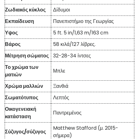
Ζωδιακός κύκλος
Δίδυμοι
Εκπαίδευση
Πανεπιστήμιο της Γεωργίας
Υψος
5 ft. 5 in/1,63 m/163 cm
Βάρος
58 κιλά/127 λίβρες.
Μέτρηση σώματος
32-28-34 ίντσες
Το χρώμα των
Μπλε
ματιών
Χρώμα μαλλιών
Ξανθιά
Σωματότυπος
Λεπτός
Οικογενειακή
Παντρεμένος
κατάσταση
Matthew Stafford (μ. 2015-
Σύζυγος/σύζυγος
σήμερα)