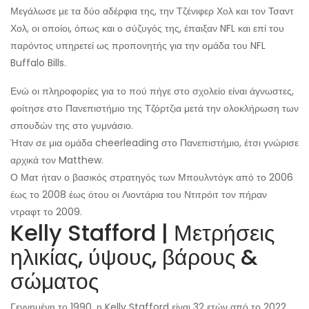
Μεγάλωσε με τα δύο αδέρφια της, την Τζένιφερ Χολ και τον Τσαντ
Χολ, οι οποίοι, όπως και ο σύζυγός της, έπαιξαν NFL και επί του
παρόντος υπηρετεί ως προπονητής για την ομάδα του NFL
Buffalo Bills.
Ενώ οι πληροφορίες για το πού πήγε στο σχολείο είναι άγνωστες,
φοίτησε στο Πανεπιστήμιο της Τζόρτζια μετά την ολοκλήρωση των
σπουδών της στο γυμνάσιο.
Ήταν σε μια ομάδα cheerleading στο Πανεπιστήμιο, έτσι γνώρισε
αρχικά τον Matthew.
Ο Ματ ήταν ο βασικός στρατηγός των Μπουλντόγκ από το 2006
έως το 2008 έως ότου οι Λιοντάρια του Ντιτρόιτ τον πήραν
ντραφτ το 2009.
Kelly Stafford | Μετρήσεις
ηλικίας, ύψους, βάρους &
σώματος
Γεννημένη το 1990, η Kelly Stafford είναι 32 ετών από το 2022.