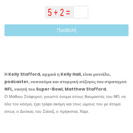
Προβολή
Η Kelly Stafford, αρχικά η Kelly Hall, είναι μοντέλο,
podcaster, νοσοκόμα και στοργική σύζυγος του στρατηγού
NFL, νικητή του Super-Bowl, Matthew Stafford.
Ο Μάθιου Στάφορντ, γνωστό όνομα στους θαυμαστές του NFL σε
όλο τον κόσμο, έχει τρίψει ακόμη και τους ώμους του με άτομα
όπως ο Δούκας του Σάσεξ, ο πρίγκιπας Χάρι.