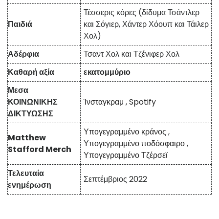
Τέσσερις κόρες (δίδυμα Τσάντλερ
Παιδιά
και Σόγιερ, Χάντερ Χόουπ και Τάιλερ
Χολ)
Αδέρφια
Τσαντ Χολ και Τζένιφερ Χολ
Καθαρή αξία
εκατομμύριο
Μεσα
ΚΟΙΝΩΝΙΚΗΣ
Ίνσταγκραμ
,
Spotify
ΔΙΚΤΥΩΣΗΣ
Υπογεγραμμένο κράνος
,
Matthew
Υπογεγραμμένο ποδόσφαιρο
,
Stafford Merch
Υπογεγραμμένο Τζέρσεϊ
Τελευταία
Σεπτέμβριος 2022
ενημέρωση