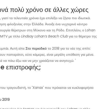
ρνά πολύ χρόνο σε άλλες χώρες
ατί τα τελευταία χρόνια έχει επιλέξει να ζήσει πιο ιδιωτικά.
ρηση φιλοξενίας στην Ελλάδα. Άνοιξε ένα νυχτερινό κέντρο
ουργία θέρετρων στη Μύκονο και τη Ρόδο. Επιπλέον, ο Lohan
 MTV με τίτλο
Lindsay Lohan’s Beach Club
για το θέρετρο της
υμπάι. Αυτή είπε
Στο περιοδικό
το 2018 για το νέο της σπίτι:
ουν παπαράτσι, ούτε κάμερες. είναι μεγάλη υπόθεση για μένα.
 να πάω έξω και να μην χρειάζεται να ανησυχώ. '
le επιστροφής;
ου τραγουδιστή, το 'Xanax' που πρόκειται να κυκλοφορήσει
υ 2019