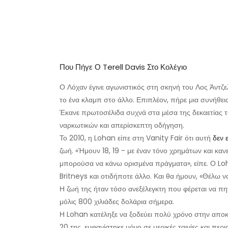
Που Πήγε Ο Terell Davis Στο Κολέγιο
Ο Λόχαν έγινε αγωνιστικός στη σκηνή του Λος Άντ
το ένα κλαμπ στο άλλο. Επιπλέον, πήρε μια συνήθεια
Έκανε πρωτοσέλιδα συχνά στα μέσα της δεκαετίας 
ναρκωτικών και απερίσκεπτη οδήγηση.
Το 2010, η Lohan είπε στη Vanity Fair ότι αυτή
δεν 
ζωή. «Ήμουν 18, 19 - με έναν τόνο χρημάτων και κανε
μπορούσα να κάνω ορισμένα πράγματα», είπε. Ο Loh
Britneys και οτιδήποτε άλλο. Και θα ήμουν, «Θέλω να ε
Η ζωή της ήταν τόσο ανεξέλεγκτη που φέρεται να π
μόλις 800 χιλιάδες δολάρια σήμερα.
Η Lohan κατέληξε να ξοδεύει πολύ χρόνο στην αποκ
20 της, εμφανίστηκε μόνο σε μερικές ταινίες και περ