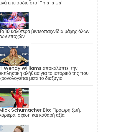
ανά επεισόδιο στο 'This Is Us'
Τα 10 καλύτερα βιντεοπαιχνίδια μάχης όλων
των εποχών
Η Wendy Williams αποκαλύπτει την
εκπληκτική αλήθεια για το ιστορικό της που
χρονολογείται μετά το διαζύγιο
Mick Schumacher Bio: Πρόωρη ζωή,
καριέρα, σχέση και καθαρή αξία