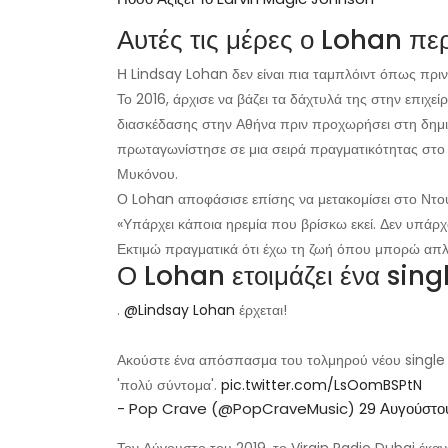
Αυτές τις μέρες ο Lohan πε
Η Lindsay Lohan δεν είναι πια ταμπλόιντ όπως πριν, γι
Το 2016, άρχισε να βάζει τα δάχτυλά της στην επιχεί
διασκέδασης στην Αθήνα πριν προχωρήσει στη δημι
πρωταγωνίστησε σε μια σειρά πραγματικότητας στο
Μυκόνου.
Ο Lohan αποφάσισε επίσης να μετακομίσει στο Ντο
«Υπάρχει κάποια ηρεμία που βρίσκω εκεί. Δεν υπάρχ
Εκτιμώ πραγματικά ότι έχω τη ζωή όπου μπορώ απλά
Ο Lohan ετοιμάζει ένα sing
.
@Lindsay Lohan
έρχεται!
Ακούστε ένα απόσπασμα του τολμηρού νέου single τ
'πολύ σύντομα'.
pic.twitter.com/LsOomBSPtN
- Pop Crave (@PopCraveMusic)
29 Αυγούστο