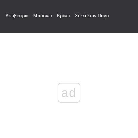
Ακτιβίστρια
Μπάσκετ
Κρίκετ
Χόκεϊ Στον Παγο
ad