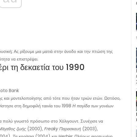
υσική; Ας ρίξουμε μια ματιά στην άνοδο και την πτώση της
τητα να επιστρέψει.
ρι τη δεκαετία του 1990
hoto Bank
ής και μοντελοποίησης από τότε που ήταν τριών ετών. Ωστόσο,
ίστησε στη δημοφιλή ταινία του 1998
Η παγίδα των γονέων
ένα πολύ γνωστό πρόσωπο στο Χόλιγουντ. Συνέχισε να
Μέγεθος ζωής
(2000),
Freaky Παρασκευή
(2003),
004),
Τα κορίτσια
(2004) και
Herbie: Πλήρως φορτωμένο