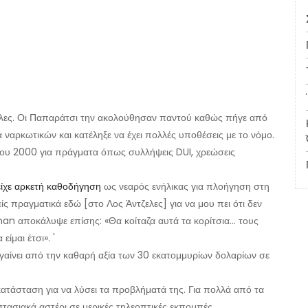
ζελες. Οι Παπαράτσι την ακολούθησαν παντού καθώς πήγε από
 ναρκωτικών και κατέληξε να έχει πολλές υποθέσεις με το νόμο.
του 2000 για πράγματα όπως συλλήψεις DUI, χρεώσεις
είχε αρκετή καθοδήγηση
ως νεαρός ενήλικας για πλοήγηση στη
ίς πραγματικά εδώ [στο Λος Άντζελες] για να μου πει ότι δεν
an αποκάλυψε επίσης: «Θα κοίταζα αυτά τα κορίτσια… τους
ίμαι έτσι». '
ηγαίνει από την καθαρή αξία των 30 εκατομμυρίων δολαρίων σε
ατάσταση για να λύσει τα προβλήματά της. Για πολλά από τα
ιστασιακά αστέρι σε μερικές τηλεοπτικές εκπομπές.