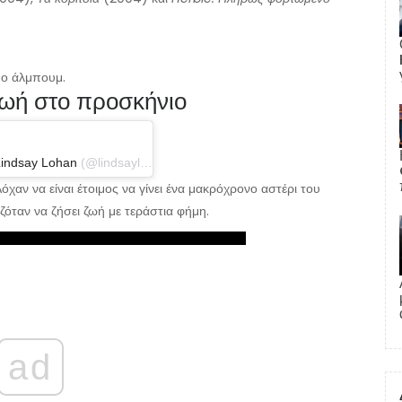
ύο άλμπουμ.
ζωή στο προσκήνιο
Lindsay Lohan
(@lindsaylohan) στις 23 Ιουνίου 2019 στις 6:29 π.μ. PDT
όχαν να είναι έτοιμος να γίνει ένα μακρόχρονο αστέρι του
όταν να ζήσει ζωή με τεράστια φήμη.
ad