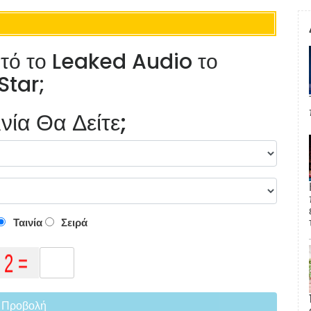
υτό το Leaked Audio το
Star;
νία Θα Δείτε;
Ταινία
Σειρά
Προβολή