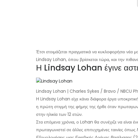
Έτσι ετοιμάζεται πραγματικά να κυκλοφορήσει νέα μο
Lindsay Lohan, όπου βρίσκεται τώρα, και την πιθανό
Η Lindsay Lohan έγινε αστέ
Lindsay Lohan | Charles Sykes / Bravo / NBCU P
Η Lindsay Lohan είχε κάνει διάφορα έργα υποκριτικ
η πρώτη στιγμή της φήμης της ήρθε όταν πρωταγων
στην ηλικία των 12 ετών.
Στα επόμενα χρόνια, ο Lohan θα συνέχιζε να είναι 
πρωταγωνιστεί σε άλλες επιτυχημένες ταινίες όπως
Εξομολογήσεις μιας Εφηβικής Δράμας Βασίλισσας
(2