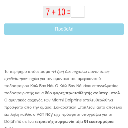
Προβολή
Το περίφημο απόσπασμα
«Η ζωή δεν πηγαίνει πάντα όπως
σχεδιάστηκε»
ισχύει για τον αμυντικό του αμερικανικού
ποδοσφαίρου Κάιλ Βαν Νόι. Ο Κάιλ Βαν Νόι είναι επαγγελματίας
ποδοσφαιριστής και α
δύο φορές πρωταθλητής σούπερ μπολ.
Ο αμυντικός αρχηγός των Miami Dolphins απελευθερώθηκε
πρόσφατα από την ομάδα. Σοκαριστικά! Επιπλέον, αυτό αποτελεί
έκπληξη καθώς ο Van Noy είχε πρόσφατα υπογράψει για τα
Dolphins σε ένα
τετραετής συμφωνία
αξία
51 εκατομμύρια