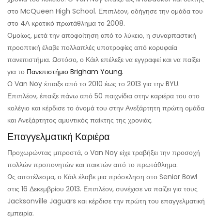
στο McQueen High School. Επιπλέον, οδήγησε την ομάδα του
στο 4Α κρατικό πρωτάθλημα το 2008.
Ομοίως, μετά την αποφοίτηση από το λύκειο, η συναρπαστική
προοπτική έλαβε πολλαπλές υποτροφίες από κορυφαία
πανεπιστήμια. Ωστόσο, ο Κάιλ επέλεξε να εγγραφεί και να παίξει
για το
Πανεπιστήμιο Brigham Young.
Ο Van Noy έπαιξε από το 2010 έως το 2013 για την BYU.
Επιπλέον, έπαιξε πάνω από 50 παιχνίδια στην καριέρα του στο
κολέγιο και κέρδισε το όνομά του στην Ανεξάρτητη πρώτη ομάδα
και Ανεξάρτητος αμυντικός παίκτης της χρονιάς.
Επαγγελματική Καριέρα
Προχωρώντας μπροστά, ο Van Noy είχε τραβήξει την προσοχή
πολλών προπονητών και παικτών από το πρωτάθλημα.
Ως αποτέλεσμα, ο Κάιλ έλαβε μια πρόσκληση στο Senior Bowl
στις 16 Δεκεμβρίου 2013. Επιπλέον, συνέχισε να παίζει για τους
Jacksonville Jaguars και κέρδισε την πρώτη του επαγγελματική
εμπειρία.