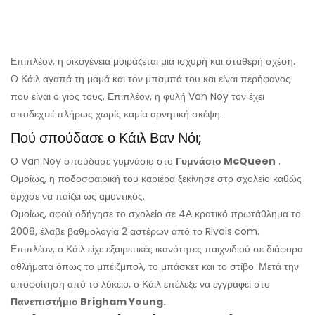
Επιπλέον, η οικογένεια μοιράζεται μια ισχυρή και σταθερή σχέση.
Ο Κάιλ αγαπά τη μαμά και τον μπαμπά του και είναι περήφανος
που είναι ο γιος τους. Επιπλέον, η φυλή Van Noy τον έχει
αποδεχτεί πλήρως χωρίς καμία αρνητική σκέψη.
Πού σπούδασε ο Κάιλ Βαν Νόι;
Ο Van Noy σπούδασε γυμνάσιο στο
Γυμνάσιο McQueen
.
Ομοίως, η ποδοσφαιρική του καριέρα ξεκίνησε στο σχολείο καθώς
άρχισε να παίζει ως αμυντικός.
Ομοίως, αφού οδήγησε το σχολείο σε 4Α κρατικό πρωτάθλημα το
2008, έλαβε βαθμολογία 2 αστέρων από το Rivals.com.
Επιπλέον, ο Κάιλ είχε εξαιρετικές ικανότητες παιχνιδιού σε διάφορα
αθλήματα όπως το μπέιζμπολ, το μπάσκετ και το στίβο. Μετά την
αποφοίτηση από το λύκειο, ο Κάιλ επέλεξε να εγγραφεί στο
Πανεπιστήμιο Brigham Young.