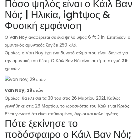
Πόσο ψηλός είναι ο Κάιλ Βαν
Νόι; | Ηλικία, ightψος &
Φυσική εμφάνιση
Ο Van Noy αναφέρεται σε ένα ψηλό ύψος 6 ft 3 in. Επιπλέον, ο
αμυντικός αμυντικός ζυγίζει 250 κιλά.
Ομοίως, ο Van Noy έχει ένα δυνατό σώμα που είναι ιδανικό για
την αμυντική του θέση. Ο Κάιλ Βαν Νόι είναι αυτή τη στιγμή
29
χρονών.
Van Noy, 29 ετών
Ομοίως, θα κλείσει τα 30 του στις 26 Μαρτίου 2021. Καθώς
γεννήθηκε στις 26 Μαρτίου, το ωροσκόπιο του Κάιλ είναι
Κριός
.
Είναι γνωστό ότι είναι παθιασμένοι, άγριοι και καλοί ηγέτες.
Πότε ξεκίνησε το
ποδόσφαιρο ο Κάιλ Βαν Νόι;