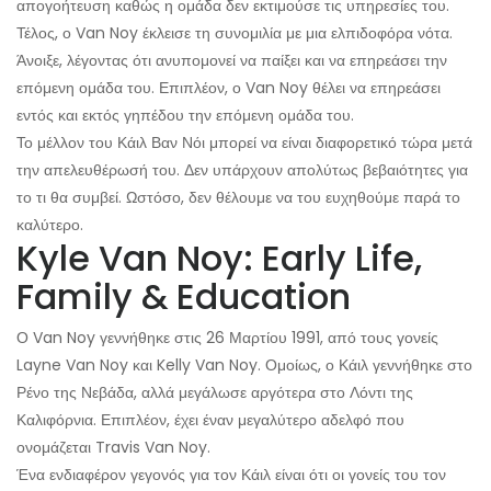
απογοήτευση καθώς η ομάδα δεν εκτιμούσε τις υπηρεσίες του.
Τέλος, ο Van Noy έκλεισε τη συνομιλία με μια ελπιδοφόρα νότα.
Άνοιξε, λέγοντας ότι ανυπομονεί να παίξει και να επηρεάσει την
επόμενη ομάδα του. Επιπλέον, ο Van Noy θέλει να επηρεάσει
εντός και εκτός γηπέδου την επόμενη ομάδα του.
Το μέλλον του Κάιλ Βαν Νόι μπορεί να είναι διαφορετικό τώρα μετά
την απελευθέρωσή του. Δεν υπάρχουν απολύτως βεβαιότητες για
το τι θα συμβεί. Ωστόσο, δεν θέλουμε να του ευχηθούμε παρά το
καλύτερο.
Kyle Van Noy: Early Life,
Family & Education
Ο Van Noy γεννήθηκε στις 26 Μαρτίου 1991, από τους γονείς
Layne Van Noy και Kelly Van Noy. Ομοίως, ο Κάιλ γεννήθηκε στο
Ρένο της Νεβάδα, αλλά μεγάλωσε αργότερα στο Λόντι της
Καλιφόρνια. Επιπλέον, έχει έναν μεγαλύτερο αδελφό που
ονομάζεται Travis Van Noy.
Ένα ενδιαφέρον γεγονός για τον Κάιλ είναι ότι οι γονείς του τον