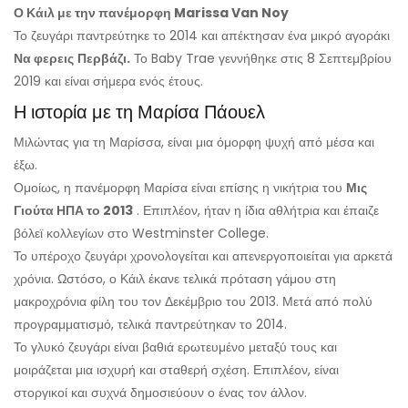
Ο Κάιλ με την πανέμορφη Marissa Van Noy
Το ζευγάρι παντρεύτηκε το 2014 και απέκτησαν ένα μικρό αγοράκι
Να φερεις
Περβάζι.
Το Baby Trae γεννήθηκε στις 8 Σεπτεμβρίου
2019 και είναι σήμερα ενός έτους.
Η ιστορία με τη Μαρίσα Πάουελ
Μιλώντας για τη Μαρίσσα, είναι μια όμορφη ψυχή από μέσα και
έξω.
Ομοίως, η πανέμορφη Μαρίσα είναι επίσης η νικήτρια του
Μις
Γιούτα ΗΠΑ το 2013
. Επιπλέον, ήταν η ίδια αθλήτρια και έπαιζε
βόλεϊ κολλεγίων στο Westminster College.
Το υπέροχο ζευγάρι χρονολογείται και απενεργοποιείται για αρκετά
χρόνια. Ωστόσο, ο Κάιλ έκανε τελικά πρόταση γάμου στη
μακροχρόνια φίλη του τον Δεκέμβριο του 2013. Μετά από πολύ
προγραμματισμό, τελικά παντρεύτηκαν το 2014.
Το γλυκό ζευγάρι είναι βαθιά ερωτευμένο μεταξύ τους και
μοιράζεται μια ισχυρή και σταθερή σχέση. Επιπλέον, είναι
στοργικοί και συχνά δημοσιεύουν ο ένας τον άλλον.