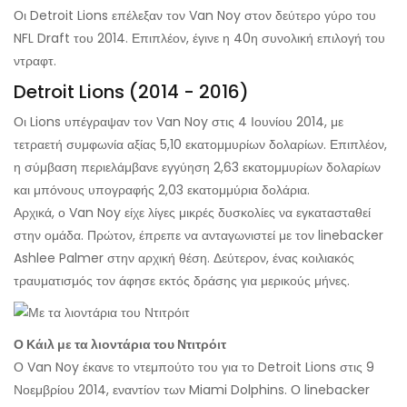
Οι Detroit Lions επέλεξαν τον Van Noy στον δεύτερο γύρο του
NFL Draft του 2014. Επιπλέον, έγινε η 40η συνολική επιλογή του
ντραφτ.
Detroit Lions (2014 - 2016)
Οι Lions υπέγραψαν τον Van Noy στις 4 Ιουνίου 2014, με
τετραετή συμφωνία αξίας 5,10 εκατομμυρίων δολαρίων. Επιπλέον,
η σύμβαση περιελάμβανε εγγύηση 2,63 εκατομμυρίων δολαρίων
και μπόνους υπογραφής 2,03 εκατομμύρια δολάρια.
Αρχικά, ο Van Noy είχε λίγες μικρές δυσκολίες να εγκατασταθεί
στην ομάδα. Πρώτον, έπρεπε να ανταγωνιστεί με τον linebacker
Ashlee Palmer στην αρχική θέση. Δεύτερον, ένας κοιλιακός
τραυματισμός τον άφησε εκτός δράσης για μερικούς μήνες.
Ο Κάιλ με τα λιοντάρια του Ντιτρόιτ
Ο Van Noy έκανε το ντεμπούτο του για το Detroit Lions στις 9
Νοεμβρίου 2014, εναντίον των Miami Dolphins. Ο linebacker