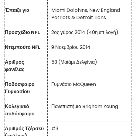
Έπαιξε για
Miami Dolphins, New England
Patriots & Detroit Lions
Προσχέδιο NFL
2ος γύρος 2014 (40η επιλογή)
Ντεμπούτο NFL
9 Νοεμβρίου 2014
Αριθμός
53 (Μαϊάμι Δελφίνια)
φανέλας
Ποδόσφαιρο
Γυμνάσιο McQueen
Γυμνασίου
Κολεγιακό
Πανεπιστήμιο Brigham Young
ποδόσφαιρο
Αριθμός Τζέρσεϋ
#3
(κολέγιο)