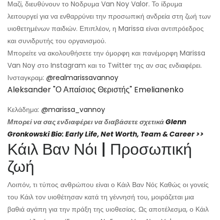
Μαζί, διευθύνουν το Noδρυμα Van Noy Valor. Το ίδρυμα
λειτουργεί για να ενθαρρύνει την προσωπική ανδρεία στη ζωή των
υιοθετημένων παιδιών. Επιπλέον, η Marissa είναι αντιπρόεδρος
και συνιδρυτής του οργανισμού.
Μπορείτε να ακολουθήσετε την όμορφη και πανέμορφη Marissa
Van Noy στο Instagram και το Twitter της αν σας ενδιαφέρει.
Ινσταγκραμ:
@realmarissavannoy
Aleksander "ο Απαίσιος Θεριστής" Emelianenko
Κελάδημα:
@marissa_vannoy
Μπορεί να σας ενδιαφέρει να διαβάσετε σχετικά
Glenn
Gronkowski Bio: Early Life, Net Worth, Team & Career >>
Κάιλ Βαν Νόι | Προσωπική
ζωή
Λοιπόν, τι τύπος ανθρώπου είναι ο Κάιλ Βαν Νόι; Καθώς οι γονείς
του Κάιλ τον υιοθέτησαν κατά τη γέννησή του, μοιράζεται μια
βαθιά αγάπη για την πράξη της υιοθεσίας. Ως αποτέλεσμα, ο Κάιλ