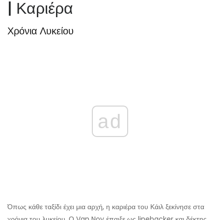
| Καριέρα
Χρόνια Λυκείου
ad
Όπως κάθε ταξίδι έχει μια αρχή, η καριέρα του Κάιλ ξεκίνησε στα
χρόνια του λυκείου. Ο Van Noy έπαιξε ως linebacker και δέκτης