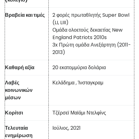
Βραβεία και τιμές
2 φορές πρωταθλητής Super Bowl
(LI, LIII)
Ομάδα ολοετούς δεκαετίας New
England Patriots 2010s
3x Πρώτη ομάδα Ανεξάρτητη (2011-
2013)
Καθαρή αξία
20 εκατομμύρια δολάρια
Λαβές
Κελάδημα
,
Ίνσταγκραμ
κοινωνικών
μέσων
Κορίτσι
Τζέρσεϊ Μαϊάμι Ντελφίνς
Τελευταία
Ιούλιος, 2021
ενημέρωση