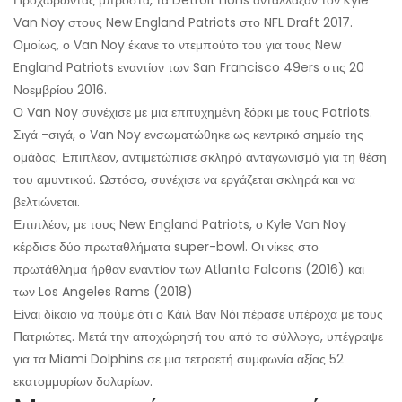
Προχωρώντας μπροστά, τα Detroit Lions αντάλλαξαν τον Kyle
Van Noy στους New England Patriots στο NFL Draft 2017.
Ομοίως, ο Van Noy έκανε το ντεμπούτο του για τους New
England Patriots εναντίον των San Francisco 49ers στις 20
Νοεμβρίου 2016.
Ο Van Noy συνέχισε με μια επιτυχημένη ξόρκι με τους Patriots.
Σιγά -σιγά, ο Van Noy ενσωματώθηκε ως κεντρικό σημείο της
ομάδας. Επιπλέον, αντιμετώπισε σκληρό ανταγωνισμό για τη θέση
του αμυντικού. Ωστόσο, συνέχισε να εργάζεται σκληρά και να
βελτιώνεται.
Επιπλέον, με τους New England Patriots, ο Kyle Van Noy
κέρδισε δύο πρωταθλήματα super-bowl. Οι νίκες στο
πρωτάθλημα ήρθαν εναντίον των Atlanta Falcons (2016) και
των Los Angeles Rams (2018)
Είναι δίκαιο να πούμε ότι ο Κάιλ Βαν Νόι πέρασε υπέροχα με τους
Πατριώτες. Μετά την αποχώρησή του από το σύλλογο, υπέγραψε
για τα Miami Dolphins σε μια τετραετή συμφωνία αξίας 52
εκατομμυρίων δολαρίων.