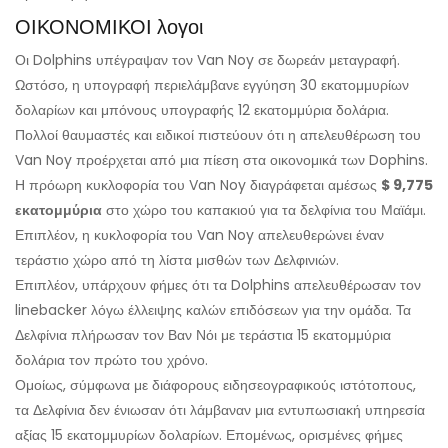
ΟΙΚΟΝΟΜΙΚΟΙ λογοι
Οι Dolphins υπέγραψαν τον Van Noy σε δωρεάν μεταγραφή.
Ωστόσο, η υπογραφή περιελάμβανε εγγύηση 30 εκατομμυρίων
δολαρίων και μπόνους υπογραφής 12 εκατομμύρια δολάρια.
Πολλοί θαυμαστές και ειδικοί πιστεύουν ότι η απελευθέρωση του
Van Noy προέρχεται από μια πίεση στα οικονομικά των Dophins.
Η πρόωρη κυκλοφορία του Van Noy διαγράφεται αμέσως
$ 9,775
εκατομμύρια
στο χώρο του καπακιού για τα δελφίνια του Μαϊάμι.
Επιπλέον, η κυκλοφορία του Van Noy απελευθερώνει έναν
τεράστιο χώρο από τη λίστα μισθών των Δελφινιών.
Επιπλέον, υπάρχουν φήμες ότι τα Dolphins απελευθέρωσαν τον
linebacker λόγω έλλειψης καλών επιδόσεων για την ομάδα. Τα
Δελφίνια πλήρωσαν τον Βαν Νόι με τεράστια 15 εκατομμύρια
δολάρια τον πρώτο του χρόνο.
Ομοίως, σύμφωνα με διάφορους ειδησεογραφικούς ιστότοπους,
τα Δελφίνια δεν ένιωσαν ότι λάμβαναν μια εντυπωσιακή υπηρεσία
αξίας 15 εκατομμυρίων δολαρίων. Επομένως, ορισμένες φήμες