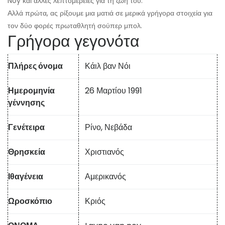
Noy και άλλες λεπτομέρειες για τη ζωή του.
Αλλά πρώτα, ας ρίξουμε μια ματιά σε μερικά γρήγορα στοιχεία για
τον δύο φορές πρωταθλητή σούπερ μπολ.
Γρήγορα γεγονότα
Πλήρες όνομα
Κάιλ βαν Νόι
Ημερομηνία
26 Μαρτίου 1991
γέννησης
Γενέτειρα
Ρίνο, Νεβάδα
Θρησκεία
Χριστιανός
Ιθαγένεια
Αμερικανός
Ωροσκόπιο
Κριός