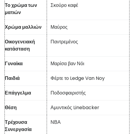
Το χρώμα των
Σκούρο καφέ
ματιών
Χρώμα μαλλιών
Μαύρος
Οικογενειακή
Παντρεμένος
κατάσταση
Γυναίκα
Μαρίσα βαν Νόι
Παιδιά
Φέρτε το Ledge Van Noy
Επάγγελμα
Ποδοσφαιριστής
Θέση
Αμυντικός Linebacker
Τρέχουσα
ΝΒΑ
Συνεργασία