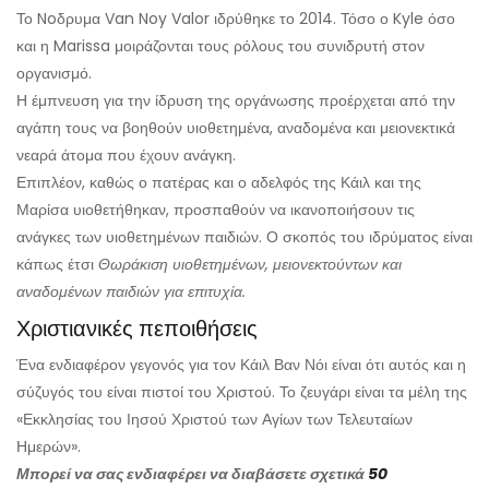
Το Noδρυμα Van Noy Valor ιδρύθηκε το 2014. Τόσο ο Kyle όσο
και η Marissa μοιράζονται τους ρόλους του συνιδρυτή στον
οργανισμό.
Η έμπνευση για την ίδρυση της οργάνωσης προέρχεται από την
αγάπη τους να βοηθούν υιοθετημένα, αναδομένα και μειονεκτικά
νεαρά άτομα που έχουν ανάγκη.
Επιπλέον, καθώς ο πατέρας και ο αδελφός της Κάιλ και της
Μαρίσα υιοθετήθηκαν, προσπαθούν να ικανοποιήσουν τις
ανάγκες των υιοθετημένων παιδιών. Ο σκοπός του ιδρύματος είναι
κάπως έτσι
Θωράκιση υιοθετημένων, μειονεκτούντων και
αναδομένων παιδιών για επιτυχία.
Χριστιανικές πεποιθήσεις
Ένα ενδιαφέρον γεγονός για τον Κάιλ Βαν Νόι είναι ότι αυτός και η
σύζυγός του είναι πιστοί του Χριστού. Το ζευγάρι είναι τα μέλη της
«Εκκλησίας του Ιησού Χριστού των Αγίων των Τελευταίων
Ημερών».
Μπορεί να σας ενδιαφέρει να διαβάσετε σχετικά
50