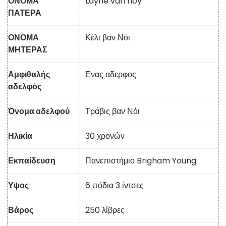
ΟΝΟΜΑ
Layne van noy
ΠΑΤΕΡΑ
ΟΝΟΜΑ
Κέλι βαν Νόι
ΜΗΤΕΡΑΣ
Αμφιθαλής
Ενας αδερφος
αδελφός
Όνομα αδελφού
Τράβις βαν Νόι
Ηλικία
30 χρονών
Εκπαίδευση
Πανεπιστήμιο Brigham Young
Υψος
6 πόδια 3 ίντσες
Βάρος
250 λίβρες