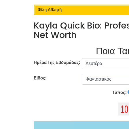
Φίλη Αθλητή
Kayla Quick Bio: Profe
Net Worth
Ποια Ται
Ημέρα Της Εβδομάδας:
Είδος:
Τύπος: