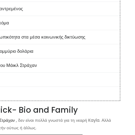
αντρεμένος
κόμα
πικότητα στα μέσα κοινωνικής δικτύωσης
τομμύριο δολάρια
του
Μάικλ Στράχαν
uick- Bio and Family
Στράχαν
, δεν είναι πολλά γνωστά για τη νεαρή Kayla. Αλλά
τήν ούτως ή άλλως.