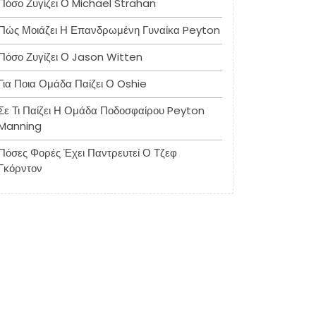
Πόσο Ζυγίζει Ο Michael Strahan
Πώς Μοιάζει Η Επανδρωμένη Γυναίκα Peyton
Πόσο Ζυγίζει Ο Jason Witten
Για Ποια Ομάδα Παίζει Ο Oshie
Σε Τι Παίζει Η Ομάδα Ποδοσφαίρου Peyton
Manning
Πόσες Φορές Έχει Παντρευτεί Ο Τζεφ
Γκόρντον