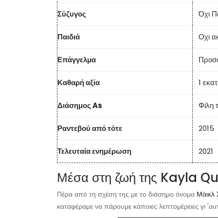
Σύζυγος
Όχι Π
Παιδιά
Οχι α
Επάγγελμα
Προσω
Καθαρή αξία
1 εκα
Διάσημος As
Φίλη 
Ραντεβού από τότε
2015
Τελευταία ενημέρωση
2021
Μέσα στη ζωή της Kayla Q
Πέρα από τη σχέση της με το διάσημο όνομα
Μάικλ 
καταφέραμε να πάρουμε κάποιες λεπτομέρειες γι 'αυ