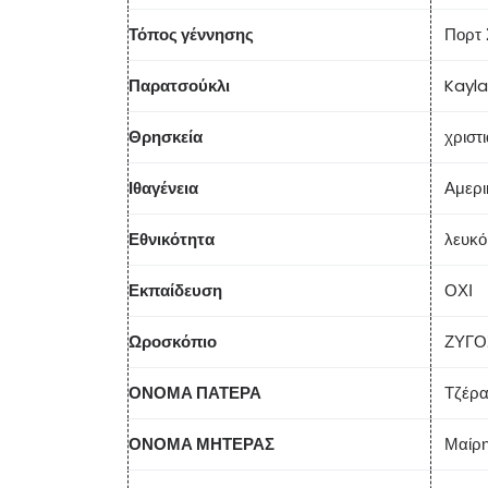
Τόπος γέννησης
Πορτ 
Παρατσούκλι
Kayla
Θρησκεία
χριστ
Ιθαγένεια
Αμερι
Εθνικότητα
λευκό
Εκπαίδευση
ΟΧΙ
Ωροσκόπιο
ΖΥΓΟ
ΟΝΟΜΑ ΠΑΤΕΡΑ
Τζέρα
ΟΝΟΜΑ ΜΗΤΕΡΑΣ
Μαίρη