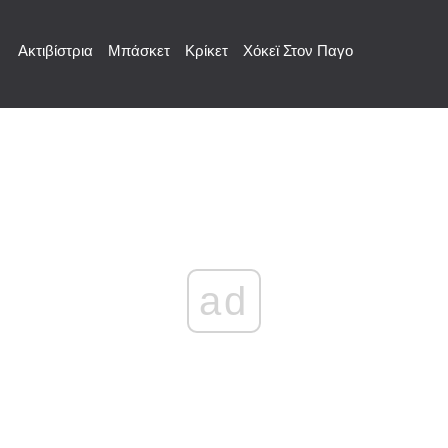
Ακτιβίστρια
Μπάσκετ
Κρίκετ
Χόκεϊ Στον Παγο
ad