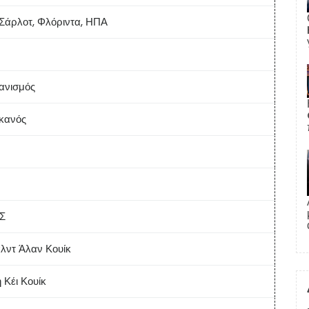
Σάρλοτ, Φλόριντα, ΗΠΑ
ιανισμός
κανός
Σ
λντ Άλαν Κουίκ
 Κέι Κουίκ