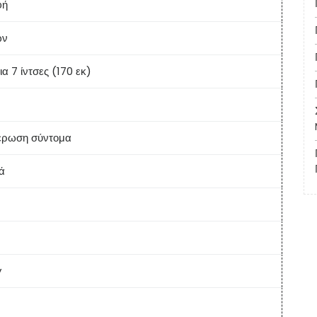
φή
ών
ια 7 ίντσες (170 εκ)
έρωση σύντομα
ά
y