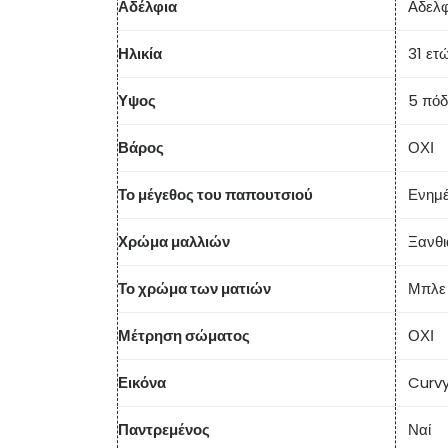
Αδέλφια
Αδελ
Ηλικία
31 ετ
Υψος
5 πόδ
Βάρος
ΟΧΙ
Το μέγεθος του παπουτσιού
Ενημ
Χρώμα μαλλιών
Ξανθι
Το χρώμα των ματιών
Μπλε
Μέτρηση σώματος
ΟΧΙ
Εικόνα
Curv
Παντρεμένος
Ναί