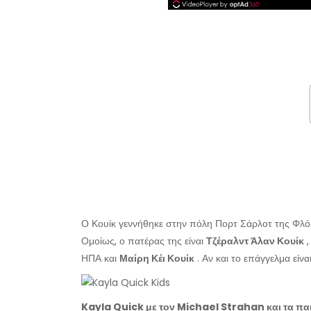
Ο Κουίκ γεννήθηκε στην πόλη Πορτ Σάρλοτ της Φλόριν
Ομοίως, ο πατέρας της είναι
Τζέραλντ Άλαν Κουίκ
,
ΗΠΑ και
Μαίρη Κέι Κουίκ
. Αν και το επάγγελμα είνα
Kayla Quick με τον Michael Strahan και τα παι