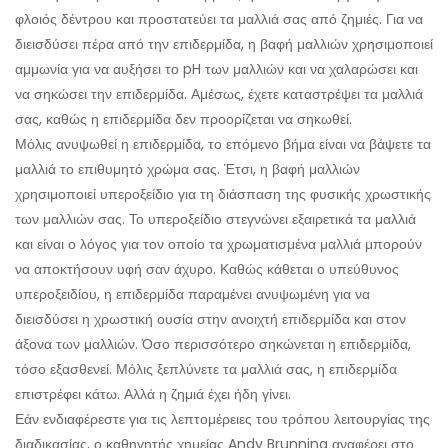
φλοιός δέντρου και προστατεύει τα μαλλιά σας από ζημιές. Για να
διεισδύσει πέρα ​​από την επιδερμίδα, η βαφή μαλλιών χρησιμοποιεί
αμμωνία για να αυξήσει το pH των μαλλιών και να χαλαρώσει και
να σηκώσει την επιδερμίδα. Αμέσως, έχετε καταστρέψει τα μαλλιά
σας, καθώς η επιδερμίδα δεν προορίζεται να σηκωθεί.
Μόλις ανυψωθεί η επιδερμίδα, το επόμενο βήμα είναι να βάψετε τα
μαλλιά το επιθυμητό χρώμα σας. Έτσι, η βαφή μαλλιών
χρησιμοποιεί υπεροξείδιο για τη διάσπαση της φυσικής χρωστικής
των μαλλιών σας. Το υπεροξείδιο στεγνώνει εξαιρετικά τα μαλλιά
και είναι ο λόγος για τον οποίο τα χρωματισμένα μαλλιά μπορούν
να αποκτήσουν υφή σαν άχυρο. Καθώς κάθεται ο υπεύθυνος
υπεροξειδίου, η επιδερμίδα παραμένει ανυψωμένη για να
διεισδύσει η χρωστική ουσία στην ανοιχτή επιδερμίδα και στον
άξονα των μαλλιών. Όσο περισσότερο σηκώνεται η επιδερμίδα,
τόσο εξασθενεί. Μόλις ξεπλύνετε τα μαλλιά σας, η επιδερμίδα
επιστρέφει κάτω. Αλλά η ζημιά έχει ήδη γίνει.
Εάν ενδιαφέρεστε για τις λεπτομέρειες του τρόπου λειτουργίας της
διαδικασίας, ο καθηγητής χημείας Andy Brunning αναφέρει στο