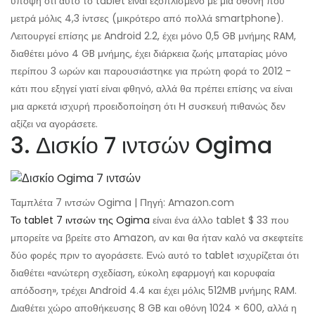
υπόψη ότι αυτό το tablet είναι εξοπλισμένο με μια οθόνη που
μετρά μόλις 4,3 ίντσες (μικρότερο από πολλά smartphone).
Λειτουργεί επίσης με Android 2.2, έχει μόνο 0,5 GB μνήμης RAM,
διαθέτει μόνο 4 GB μνήμης, έχει διάρκεια ζωής μπαταρίας μόνο
περίπου 3 ωρών και παρουσιάστηκε για πρώτη φορά το 2012 -
κάτι που εξηγεί γιατί είναι φθηνό, αλλά θα πρέπει επίσης να είναι
μια αρκετά ισχυρή προειδοποίηση ότι Η συσκευή πιθανώς δεν
αξίζει να αγοράσετε.
3. Δισκίο 7 ιντσών Ogima
Ταμπλέτα 7 ιντσών Ogima | Πηγή: Amazon.com
Το tablet 7 ιντσών της Ogima
είναι ένα άλλο tablet $ 33 που
μπορείτε να βρείτε στο Amazon, αν και θα ήταν καλό να σκεφτείτε
δύο φορές πριν το αγοράσετε. Ενώ αυτό το tablet ισχυρίζεται ότι
διαθέτει «ανώτερη σχεδίαση, εύκολη εφαρμογή και κορυφαία
απόδοση», τρέχει Android 4.4 και έχει μόλις 512MB μνήμης RAM.
Διαθέτει χώρο αποθήκευσης 8 GB και οθόνη 1024 × 600, αλλά η