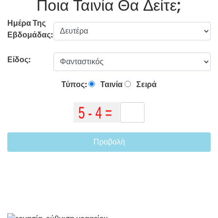
Ποια Ταινία Θα Δείτε;
Ημέρα Της
Εβδομάδας:
Είδος:
Τύπος:
Ταινία
Σειρά
Προβολή