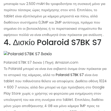
μπαταρία των 2.500 mAH θα τροφοδοτήσει τη συσκευή μόνο για
περίπου τέσσερις ώρες περιήγησης στον ιστό. Επιπλέον, το
tablet είναι εξοπλισμένο με κάμερα μπροστά και πίσω, αλλά
διαθέτουν συστήματα 0,3MP και 2MP αντίστοιχα, πράγμα που
σημαίνει ότι οι βιντεοκλήσεις ή το περιστασιακό στιγμιότυπο θα
αφήσουν πολλά να είναι επιθυμητά όταν πρόκειται για ανάλυση .
4. Δισκίο Polaroid S7BK S7
Polaroid S7BK S7 δισκίο | Πηγή: Amazon.com
Το Polaroid μπορεί να είναι ένα σεβαστό όνομα όταν πρόκειται για
το ιστορικό της κάμερας, αλλά το
Polaroid S7BK S7
είναι ένα
tablet που πιθανότατα θέλετε να αποφύγετε. Διαθέτει οθόνη 1024
× 600 7 ιντσών, αλλά δεν μπορεί να έχει πρόσβαση στο Google
Play Store χωρίς ο χρήστης να φορτώσει μια ενημέρωση στον
υπολογιστή του και στη συνέχεια στο tablet. Επιπλέον, διαθέτει
μόνο χώρο αποθήκευσης 4 GB και μόνο κάμερα 1MP προς τα