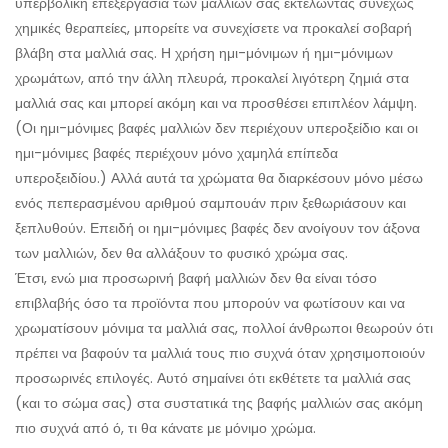
υπερβολική επεξεργασία των μαλλιών σας εκτελώντας συνεχώς
χημικές θεραπείες, μπορείτε να συνεχίσετε να προκαλεί σοβαρή
βλάβη στα μαλλιά σας. Η χρήση ημι-μόνιμων ή ημι-μόνιμων
χρωμάτων, από την άλλη πλευρά, προκαλεί λιγότερη ζημιά στα
μαλλιά σας και μπορεί ακόμη και να προσθέσει επιπλέον λάμψη.
(Οι ημι-μόνιμες βαφές μαλλιών δεν περιέχουν υπεροξείδιο και οι
ημι-μόνιμες βαφές περιέχουν μόνο χαμηλά επίπεδα
υπεροξειδίου.) Αλλά αυτά τα χρώματα θα διαρκέσουν μόνο μέσω
ενός πεπερασμένου αριθμού σαμπουάν πριν ξεθωριάσουν και
ξεπλυθούν. Επειδή οι ημι-μόνιμες βαφές δεν ανοίγουν τον άξονα
των μαλλιών, δεν θα αλλάξουν το φυσικό χρώμα σας.
Έτσι, ενώ μια προσωρινή βαφή μαλλιών δεν θα είναι τόσο
επιβλαβής όσο τα προϊόντα που μπορούν να φωτίσουν και να
χρωματίσουν μόνιμα τα μαλλιά σας, πολλοί άνθρωποι θεωρούν ότι
πρέπει να βαφούν τα μαλλιά τους πιο συχνά όταν χρησιμοποιούν
προσωρινές επιλογές. Αυτό σημαίνει ότι εκθέτετε τα μαλλιά σας
(και το σώμα σας) στα συστατικά της βαφής μαλλιών σας ακόμη
πιο συχνά από ό, τι θα κάνατε με μόνιμο χρώμα.