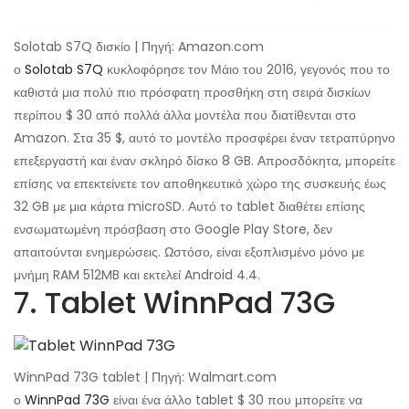
Solotab S7Q δισκίο | Πηγή: Amazon.com
ο
Solotab S7Q
κυκλοφόρησε τον Μάιο του 2016, γεγονός που το
καθιστά μια πολύ πιο πρόσφατη προσθήκη στη σειρά δισκίων
περίπου $ 30 από πολλά άλλα μοντέλα που διατίθενται στο
Amazon. Στα 35 $, αυτό το μοντέλο προσφέρει έναν τετραπύρηνο
επεξεργαστή και έναν σκληρό δίσκο 8 GB. Απροσδόκητα, μπορείτε
επίσης να επεκτείνετε τον αποθηκευτικό χώρο της συσκευής έως
32 GB με μια κάρτα microSD. Αυτό το tablet διαθέτει επίσης
ενσωματωμένη πρόσβαση στο Google Play Store, δεν
απαιτούνται ενημερώσεις. Ωστόσο, είναι εξοπλισμένο μόνο με
μνήμη RAM 512MB και εκτελεί Android 4.4.
7. Tablet WinnPad 73G
WinnPad 73G tablet | Πηγή: Walmart.com
ο
WinnPad 73G
είναι ένα άλλο tablet $ 30 που μπορείτε να