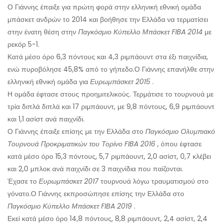
Ο Γιάννης έπαιξε για πρώτη φορά στην ελληνική εθνική ομάδα
μπάσκετ ανδρών το 2014 και βοήθησε την Ελλάδα να τερματίσει
στην ένατη θέση στην
Παγκόσμιο Κύπελλο Μπάσκετ FIBA ​​2014
με
ρεκόρ 5-1.
Κατά μέσο όρο 6,3 πόντους και 4,3 ριμπάουντ στα έξι παιχνίδια,
ενώ πυροβόλησε 45,8% από το γήπεδο.
Ο Γιάννης επανήλθε στην
ελληνική εθνική ομάδα για
Ευρωμπάσκετ 2015
.
Η ομάδα έφτασε στους προημιτελικούς. Τερμάτισε το τουρνουά με
τρία διπλά διπλά και 17 ριμπάουντ, με 9,8 πόντους, 6,9 ριμπάουντ
και 1,1 ασίστ ανά παιχνίδι.
Ο Γιάννης έπαιξε επίσης με την Ελλάδα στο
Παγκόσμιο Ολυμπιακό
Τουρνουά Προκριματικών του Τορίνο FIBA ​​2016
, όπου έφτασε
κατά μέσο όρο 15,3 πόντους, 5,7 ριμπάουντ, 2,0 ασίστ, 0,7 κλέβει
και 2,0 μπλοκ ανά παιχνίδι σε 3 παιχνίδια που παίζονται.
Έχασε το
Ευρωμπάσκετ 2017
τουρνουά λόγω τραυματισμού στο
γόνατο.
Ο Γιάννης εκπροσώπησε επίσης την Ελλάδα στο
Παγκόσμιο Κύπελλο Μπάσκετ FIBA ​​2019
.
Εκεί κατά μέσο όρο 14,8 πόντους, 8,8 ριμπάουντ, 2,4 ασίστ, 2,4