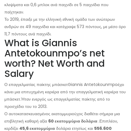
κλεψίματα και 0,6 μπλοκ ανά παιχνίδι σε 5 παιχνίδια που
παίχτηκαν.
Το 2019, έπαιξε με την ελληνική εθνική ομάδα των ανώτερων
ανδρών σε 49 παιχνίδια και κατέγραψε 573 πόντους, με μέσο όρο
11,7 πόντους ανά παιχνίδι.
What is Giannis
Antetokounmpo’s net
worth? Net Worth and
Salary
Ο επαγγελματίας παίκτης μπάσκετ
Giannis Antetokounmpo
έχει
κάνει μια επιτυχημένη καριέρα από την επαγγελματική καριέρα του
μπάσκετ.
Ήταν ενεργός ως επαγγελματίας παίκτης από το
προσχέδιο του το 2013.
Ο αυτοκατασκευασμένος εκατομμυριούχος διαθέτει σήμερα μια
επιβλητική καθαρή αξία
60 εκατομμύρια δολάρια
.
Επιπλέον,
κερδίζει
45,6 εκατομμύρια
δολάρια ετησίως και
556.600