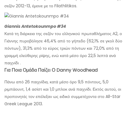
σεζόν 2012-13, έμεινε με το Filathlitikos.
Giannis Antetokounmpo #34
Κατά τη διάρκεια της σεζόν του ελληνικού πρωταθλήματος Α2, ο
Γιάννης πυροβόλησε 46,4% από το γήπεδο (62,1% σε γκολ δύο
πόντων), 31,3% από το εύρος τριών πόντων και 72,0% από τη
γραμμή ελεύθερης ρίψης, ενώ κατά μέσο όρο 22,5 λεπτά ανά
παιχνίδι .
Για Ποια Ομάδα Παίζει Ο Danny Woodhead
Πάνω από 26 παιχνίδια, κατά μέσο όρο 9,5 πόντους, 5,0
ριμπάουντ, 1,4 ασίστ και 1,0 μπλοκ ανά παιχνίδι. Εκτός αυτού, οι
προπονητές τον επέλεξαν ως ειδικό συμμετέχοντα στο All-Star
Greek League 2013.