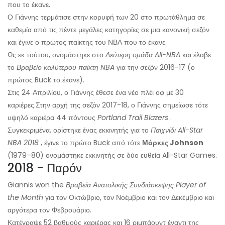
που το έκανε.
Ο Γιάννης τερμάτισε στην κορυφή των 20 στο πρωτάθλημα σε
καθεμία από τις πέντε μεγάλες κατηγορίες σε μια κανονική σεζόν
και έγινε ο πρώτος παίκτης του ΝΒΑ που το έκανε.
Ως εκ τούτου, ονομάστηκε στο
Δεύτερη ομάδα All-NBA
και έλαβε
το
Βραβείο καλύτερου παίκτη NBA
για την σεζόν 2016-17 (ο
πρώτος Buck το έκανε).
Στις 24 Απριλίου, ο Γιάννης έθεσε ένα νέο πλέι οφ με 30
καριέρες.
Στην αρχή της σεζόν 2017-18, ο Γιάννης σημείωσε τότε
υψηλό καριέρα 44 πόντους
Portland Trail Blazers
.
Συγκεκριμένα, ορίστηκε ένας εκκινητής για το
Παιχνίδι All-Star
NBA 2018
, έγινε το πρώτο Buck από τότε
Μάρκες Johnson
(1979–80) ονομάστηκε εκκινητής σε δύο ευθεία All-Star Games.
2018 - Παρόν
Giannis won the
Βραβεία Ανατολικής Συνδιάσκεψης Player of
the Month
για τον Οκτώβριο, τον Νοέμβριο και τον Δεκέμβριο και
αργότερα τον Φεβρουάριο.
Κατέγραψε 52 βαθμούς καριέρας και 16 ριμπάουντ έναντι της