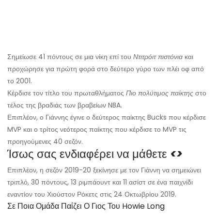
Σημείωσε 41 πόντους σε μια νίκη επί του
Ντιτρόιτ πιστόνια
και
προχώρησε για πρώτη φορά στο δεύτερο γύρο των πλέι οφ από
το 2001.
Κέρδισε τον τίτλο του πρωταθλήματος
Πιο πολύτιμος παίκτης
στο
τέλος της βραδιάς των βραβείων NBA.
Επιπλέον, ο Γιάννης έγινε ο δεύτερος παίκτης Bucks που κέρδισε
MVP και ο τρίτος νεότερος παίκτης που κέρδισε το MVP τις
προηγούμενες 40 σεζόν.
Ίσως σας ενδιαφέρει να μάθετε
<>
Επιπλέον, η σεζόν 2019-20 ξεκίνησε με τον Γιάννη να σημειώνει
τριπλό, 30 πόντους, 13 ριμπάουντ και 11 ασίστ σε ένα παιχνίδι
εναντίον του Χιούστον Ρόκετς στις 24 Οκτωβρίου 2019.
Σε Ποια Ομάδα Παίζει Ο Γιος Του Howie Long