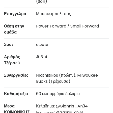
(Son)
Επάγγελμα
Μπασκετμπολίστας
Θέση στην
Power Forward / Small Forward
ομάδα
Σουτ
σωστά
Αριθμός
# 3. 4
Τζέρσεϋ
Συνεργασίες
Filathlitikos (πρώην), Milwaukee
Bucks (Τρέχουσα)
Καθαρή αξία
60 εκατομμύρια δολάρια
Μεσα
Κελάδημα:
@Giannis_An34
ΚΟΙΝΩΝΙΚΗΣ
Ινσταγκραμ:
@giannis_an34