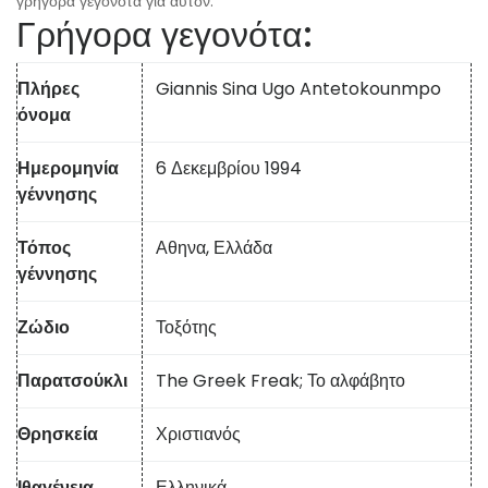
γρήγορα γεγονότα για αυτόν.
Γρήγορα γεγονότα:
Πλήρες
Giannis Sina Ugo Antetokounmpo
όνομα
Ημερομηνία
6 Δεκεμβρίου 1994
γέννησης
Τόπος
Αθηνα, Ελλάδα
γέννησης
Ζώδιο
Τοξότης
Παρατσούκλι
The Greek Freak; Το αλφάβητο
Θρησκεία
Χριστιανός
Ιθαγένεια
Ελληνικά