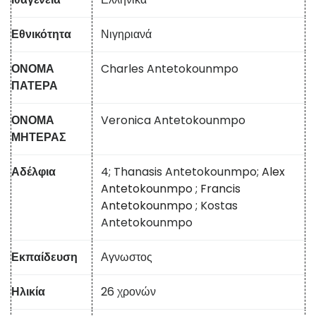
Εθνικότητα
Νιγηριανά
ΟΝΟΜΑ
Charles Antetokounmpo
ΠΑΤΕΡΑ
ΟΝΟΜΑ
Veronica Antetokounmpo
ΜΗΤΕΡΑΣ
Αδέλφια
4; Thanasis Antetokounmpo;
Alex
Antetokounmpo
;
Francis
Antetokounmpo
; Kostas
Antetokounmpo
Εκπαίδευση
Αγνωστος
Ηλικία
26 χρονών