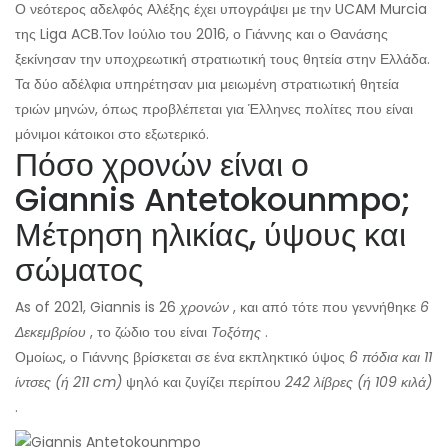
Ο νεότερος αδελφός Αλέξης έχει υπογράψει με την UCAM Murcia
της Liga ACB.
Τον Ιούλιο του 2016, ο Γιάννης και ο Θανάσης
ξεκίνησαν την υποχρεωτική στρατιωτική τους θητεία στην Ελλάδα.
Τα δύο αδέλφια υπηρέτησαν μια μειωμένη στρατιωτική θητεία
τριών μηνών, όπως προβλέπεται για Έλληνες πολίτες που είναι
μόνιμοι κάτοικοι στο εξωτερικό.
Πόσο χρονών είναι ο
Giannis Antetokounmpo;
Μέτρηση ηλικίας, ύψους και
σώματος
As of 2021, Giannis is 26
χρονών
, και από τότε που γεννήθηκε
6
Δεκεμβρίου
, το ζώδιο του είναι
Τοξότης
.
Ομοίως, ο Γιάννης βρίσκεται σε ένα εκπληκτικό ύψος
6 πόδια και 11
ίντσες (ή 211 cm)
ψηλό και ζυγίζει περίπου
242 λίβρες (ή 109 κιλά)
.