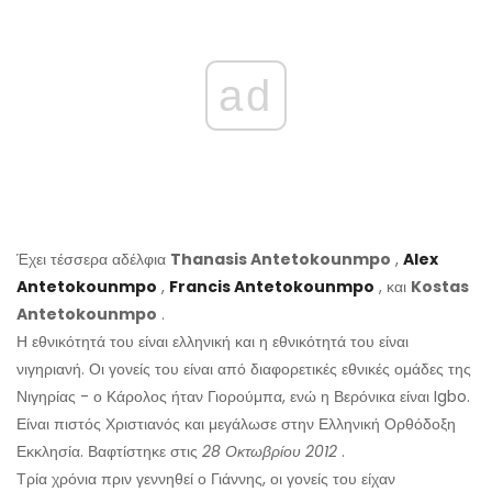
ad
Έχει τέσσερα αδέλφια
Thanasis Antetokounmpo
,
Alex
Antetokounmpo
,
Francis Antetokounmpo
, και
Kostas
Antetokounmpo
.
Η εθνικότητά του είναι ελληνική και η εθνικότητά του είναι
νιγηριανή. Οι γονείς του είναι από διαφορετικές εθνικές ομάδες της
Νιγηρίας - ο Κάρολος ήταν Γιορούμπα, ενώ η Βερόνικα είναι Igbo.
Είναι πιστός Χριστιανός και μεγάλωσε στην Ελληνική Ορθόδοξη
Εκκλησία. Βαφτίστηκε στις
28 Οκτωβρίου 2012
.
Τρία χρόνια πριν γεννηθεί ο Γιάννης, οι γονείς του είχαν