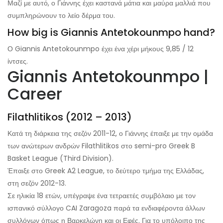
Μαζί με αυτό, ο Γιάννης έχει καστανά μάτια και μαύρα μαλλιά που
συμπληρώνουν το λείο δέρμα του.
How big is Giannis Antetokounmpo hand?
Ο Giannis Antetokounmpo έχει ένα χέρι μήκους 9,85 / 12
ίντσες.
Giannis Antetokounmpo |
Career
Filathlitikos (2012 – 2013)
Κατά τη διάρκεια της σεζόν 2011-12, ο Γιάννης έπαιξε με την ομάδα
των ανώτερων ανδρών Filathlitikos στο semi-pro Greek B
Basket League (Third Division).
Έπαιξε στο Greek A2 League, το δεύτερο τμήμα της Ελλάδας,
στη σεζόν 2012-13.
Σε ηλικία 18 ετών, υπέγραψε ένα τετραετές συμβόλαιο με τον
ισπανικό σύλλογο CAI Zaragoza παρά τα ενδιαφέροντα άλλων
συλλόγων όπως η Βαρκελώνη και οι Εφές. Για το υπόλοιπο της