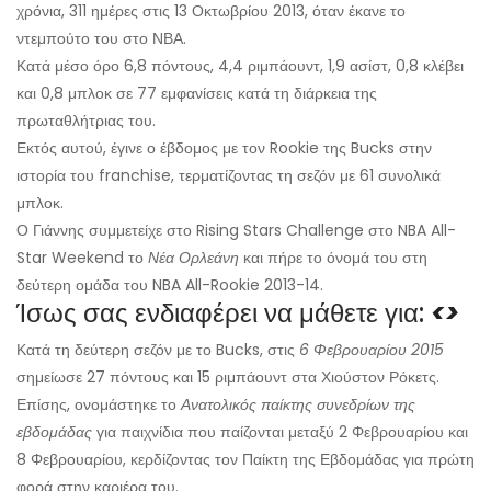
χρόνια, 311 ημέρες στις 13 Οκτωβρίου 2013, όταν έκανε το
ντεμπούτο του στο ΝΒΑ.
Κατά μέσο όρο 6,8 πόντους, 4,4 ριμπάουντ, 1,9 ασίστ, 0,8 κλέβει
και 0,8 μπλοκ σε 77 εμφανίσεις κατά τη διάρκεια της
πρωταθλήτριας του.
Εκτός αυτού, έγινε ο έβδομος με τον Rookie της Bucks στην
ιστορία του franchise, τερματίζοντας τη σεζόν με 61 συνολικά
μπλοκ.
Ο Γιάννης συμμετείχε στο Rising Stars Challenge στο NBA All-
Star Weekend το
Νέα Ορλεάνη
και πήρε το όνομά του στη
δεύτερη ομάδα του NBA All-Rookie 2013-14.
Ίσως σας ενδιαφέρει να μάθετε για:
<>
Κατά τη δεύτερη σεζόν με το Bucks, στις
6 Φεβρουαρίου 2015
σημείωσε 27 πόντους και 15 ριμπάουντ στα Χιούστον Ρόκετς.
Επίσης, ονομάστηκε το
Ανατολικός παίκτης συνεδρίων της
εβδομάδας
για παιχνίδια που παίζονται μεταξύ 2 Φεβρουαρίου και
8 Φεβρουαρίου, κερδίζοντας τον Παίκτη της Εβδομάδας για πρώτη
φορά στην καριέρα του.