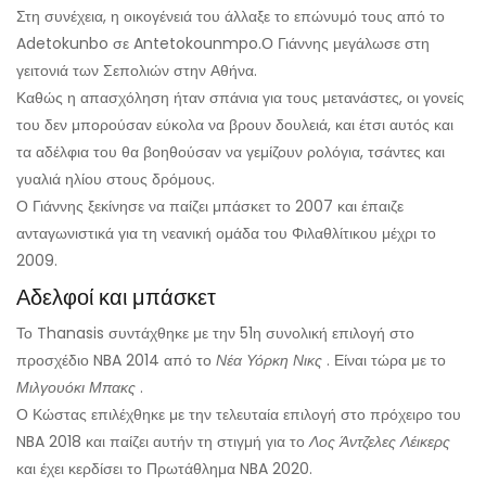
Στη συνέχεια, η οικογένειά του άλλαξε το επώνυμό τους από το
Adetokunbo σε Antetokounmpo.
Ο Γιάννης μεγάλωσε στη
γειτονιά των Σεπολιών στην Αθήνα.
Καθώς η απασχόληση ήταν σπάνια για τους μετανάστες, οι γονείς
του δεν μπορούσαν εύκολα να βρουν δουλειά, και έτσι αυτός και
τα αδέλφια του θα βοηθούσαν να γεμίζουν ρολόγια, τσάντες και
γυαλιά ηλίου στους δρόμους.
Ο Γιάννης ξεκίνησε να παίζει μπάσκετ το 2007 και έπαιζε
ανταγωνιστικά για τη νεανική ομάδα του Φιλαθλίτικου μέχρι το
2009.
Αδελφοί και μπάσκετ
Το Thanasis συντάχθηκε με την 51η συνολική επιλογή στο
προσχέδιο NBA 2014 από το
Νέα Υόρκη Νικς
. Είναι τώρα με το
Μιλγουόκι Μπακς
.
Ο Κώστας επιλέχθηκε με την τελευταία επιλογή στο πρόχειρο του
NBA 2018 και παίζει αυτήν τη στιγμή για το
Λος Άντζελες Λέικερς
και έχει κερδίσει το Πρωτάθλημα NBA 2020.