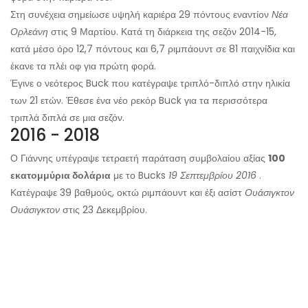
Στη συνέχεια σημείωσε υψηλή καριέρα 29 πόντους εναντίον
Νέα
Ορλεάνη
στις 9 Μαρτίου. Κατά τη διάρκεια της σεζόν 2014-15,
κατά μέσο όρο 12,7 πόντους και 6,7 ριμπάουντ σε 81 παιχνίδια και
έκανε τα πλέι οφ για πρώτη φορά.
Έγινε ο νεότερος Buck που κατέγραψε τριπλό-διπλό στην ηλικία
των 21 ετών. Έθεσε ένα νέο ρεκόρ Buck για τα περισσότερα
τριπλά διπλά σε μια σεζόν.
2016 - 2018
Ο Γιάννης υπέγραψε τετραετή παράταση συμβολαίου αξίας
100
εκατομμύρια δολάρια
με το Bucks
19 Σεπτεμβρίου 2016
.
Κατέγραψε 39 βαθμούς, οκτώ ριμπάουντ και έξι ασίστ
Ουάσιγκτον
Ουάσιγκτον
στις 23 Δεκεμβρίου.