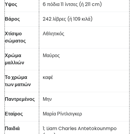
Υψος
6 πόδια 11 ίντσες (ή 211 cm)
Βάρος
242 λίβρες (ή 109 κιλά)
Χτίσιμο
Αθλητικός
σώματος
Χρώμα
Μαύρος
μαλλιών
Το χρώμα
καφέ
των ματιών
Παντρεμένος
Μην
Εταίρος
Μαρία Ρίντλσιγκερ
Παιδιά
1; Liam Charles Antetokounmpo