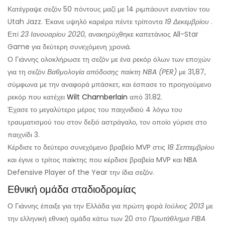
Κατέγραψε σεζόν 50 πόντους μαζί με 14 ριμπάουντ εναντίον του
Utah Jazz. Έκανε υψηλό καριέρα πέντε τρίποντα
19 Δεκεμβρίου
.
Επί
23 Ιανουαρίου 2020,
ανακηρύχθηκε καπετάνιος All-Star
Game για δεύτερη συνεχόμενη χρονιά.
Ο Γιάννης ολοκλήρωσε τη σεζόν με ένα ρεκόρ όλων των εποχών
για τη σεζόν
Βαθμολογία απόδοσης παίκτη NBA (PER)
με 31,87,
σύμφωνα με την αναφορά μπάσκετ, και έσπασε το προηγούμενο
ρεκόρ που κατέχει
Wilt Chamberlain
από 31.82.
Έχασε το μεγαλύτερο μέρος του παιχνιδιού 4 λόγω του
τραυματισμού του στον δεξιό αστράγαλο, τον οποίο γύρισε στο
παιχνίδι 3.
Κέρδισε το δεύτερο συνεχόμενο βραβείο MVP στις
18 Σεπτεμβρίου
και έγινε ο τρίτος παίκτης που κέρδισε βραβεία MVP και NBA
Defensive Player of the Year την ίδια σεζόν.
Εθνική ομάδα σταδιοδρομίας
Ο Γιάννης έπαιξε για την Ελλάδα για πρώτη φορά
Ιούλιος 2013
με
την ελληνική εθνική ομάδα κάτω των 20 στο
Πρωτάθλημα FIBA ​​