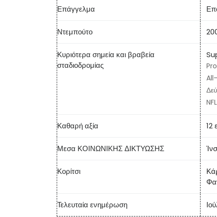
Επάγγελμα
Επ
Ντεμπούτο
20
Κυριότερα σημεία και βραβεία
Sup
σταδιοδρομίας
Pro
All
Δεύ
NFL
Καθαρή αξία
12 
Μεσα ΚΟΙΝΩΝΙΚΗΣ ΔΙΚΤΥΩΣΗΣ
Ίν
Κορίτσι
Κά
Φα
Τελευταία ενημέρωση
Ιού