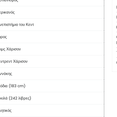
ερικανός
επιστήμιο του Κεντ
ύρος
ιμς Χάρισον
λντρεντ Χάρισον
αννάκης
πόδια (183 cm)
 κιλά (242 λίβρες)
ητικός