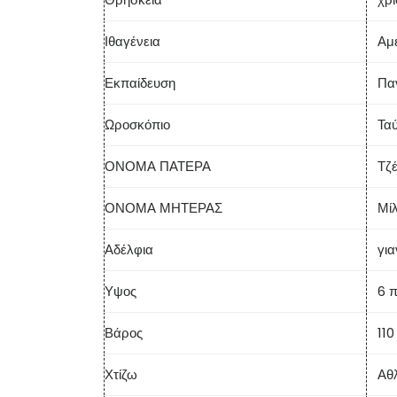
Ιθαγένεια
Αμ
Εκπαίδευση
Παν
Ωροσκόπιο
Τα
ΟΝΟΜΑ ΠΑΤΕΡΑ
Τζέ
ΟΝΟΜΑ ΜΗΤΕΡΑΣ
Μί
Αδέλφια
γι
Υψος
6 
Βάρος
110
Χτίζω
Αθλ