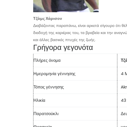
Τζέιμς Χάρισον
Διαβάζοντας παραπάνω, είναι αρκετά σίγουρο ότι θέλ
διαδοχή της καριέρας του, τα βραβεία και την αναγν
και άλλες βασικές πτυχές της ζωής.
Γρήγορα γεγονότα
Πλήρες όνομα
Τζ
Ημερομηνία γέννησης
4 
Τόπος γέννησης
Akr
Ηλικία
43
Παρατσούκλι
Δε
Θρησκεία
χρι