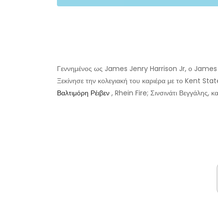
Γεννημένος ως James Jenry Harrison Jr, ο James 
Ξεκίνησε την κολεγιακή του καριέρα με το Kent Stat
Βαλτιμόρη Ρέιβεν
, Rhein Fire; Σινσινάτι Βεγγάλης, κ