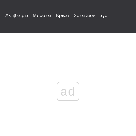
Ακτιβίστρια
Μπάσκετ
Κρίκετ
Χόκεϊ Στον Παγο
ad