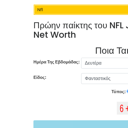
Nfl
Πρώην παίκτης του NFL 
Net Worth
Ποια Ται
Ημέρα Της Εβδομάδας:
Είδος:
Τύπος: