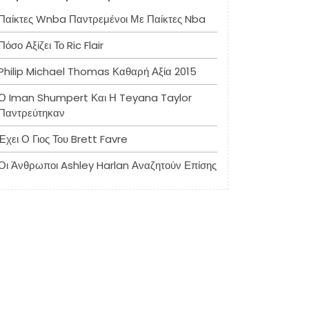
Παίκτες Wnba Παντρεμένοι Με Παίκτες Nba
Πόσο Αξίζει Το Ric Flair
Philip Michael Thomas Καθαρή Αξία 2015
Ο Iman Shumpert Και Η Teyana Taylor
Παντρεύτηκαν
Έχει Ο Γιος Του Brett Favre
Οι Άνθρωποι Ashley Harlan Αναζητούν Επίσης