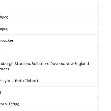
ύρος
ύρος
nebacker
L
ttsburgh Steelers, Baltimore Ravens, New England
triots
νεργάτης Beth Tibbott
Ι
ρι & Τζέιμς