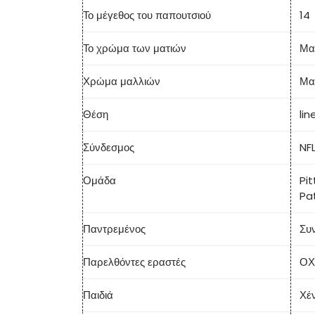
Το μέγεθος του παπουτσιού
14
Το χρώμα των ματιών
Μα
Χρώμα μαλλιών
Μα
Θέση
li
Σύνδεσμος
NF
Ομάδα
Pi
Pa
Παντρεμένος
Συ
Παρελθόντες εραστές
ΟΧ
Παιδιά
Χέν