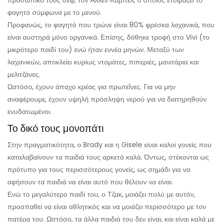
προσωπικό τους σεφ, τον Άλλεν Κάμπελ, ο οποίος ετοιμάζει το
φαγητό σύμφωνα με το μενού.
Προφανώς, το φαγητό που τρώνε είναι 80% φρέσκα λαχανικά, που
είναι αυστηρά μόνο οργανικά. Επίσης, δόθηκε τροφή στο Vivi (το
μικρότερο παιδί του) ενώ ήταν εννέα μηνών. Μεταξύ των
λαχανικών, αποκλείει κυρίως ντομάτες, πιπεριές, μανιτάρια και
μελιτζάνες.
Ωστόσο, έχουν άπαχο κρέας για πρωτεΐνες. Για να μην
αναφέρουμε, έχουν υψηλή πρόσληψη νερού για να διατηρηθούν
ενυδατωμένοι.
Το δικό τους μονοπάτι
Στην πραγματικότητα, ο Brady και η Gisele είναι καλοί γονείς που
καταλαβαίνουν τα παιδιά τους αρκετά καλά. Όντως, στέκονται ως
πρότυπο για τους περισσότερους γονείς, ως σημάδι για να
αφήσουν τα παιδιά να είναι αυτό που θέλουν να είναι.
Ενώ το μεγαλύτερο παιδί του, ο Τζακ, μοιάζει πολύ με αυτόν,
προσπαθεί να είναι αθλητικός και να μοιάζει περισσότερο με τον
πατέρα του. Ωστόσο, τα άλλα παιδιά του δεν είναι, και είναι καλά με