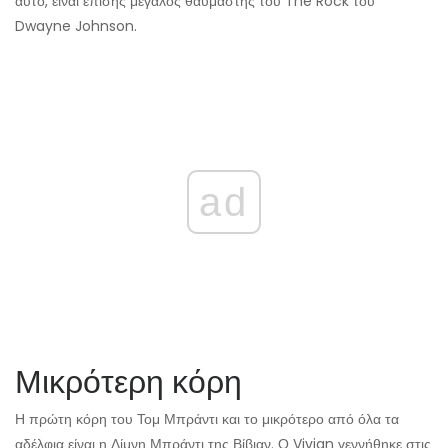
αυτό, είναι επίσης μεγάλος θαυμαστής του The Rock του
Dwayne Johnson.
ad
Μικρότερη κόρη
Η πρώτη κόρη του Τομ Μπράντι και το μικρότερο από όλα τα
αδέλφια είναι η Λίμνη Μπράντι της Βίβιαν. Ο Vivian γεννήθηκε στις