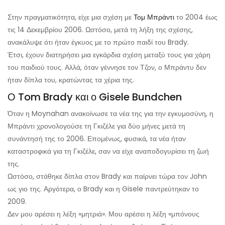
Στην πραγματικότητα, είχε μια σχέση με
Τομ Μπράντι
το 2004 έως
τις 14 Δεκεμβρίου 2006. Ωστόσο, μετά τη λήξη της σχέσης,
ανακάλυψε ότι ήταν έγκυος με το πρώτο παιδί του Brady.
Έτσι, έχουν διατηρήσει μια εγκάρδια σχέση μεταξύ τους για χάρη
του παιδιού τους. Αλλά, όταν γέννησε τον Τζον, ο Μπράντυ δεν
ήταν δίπλα του, κρατώντας τα χέρια της.
Ο Tom Brady και ο Gisele Bundchen
Όταν η Moynahan ανακοίνωσε τα νέα της για την εγκυμοσύνη, η
Μπράντι χρονολογούσε τη Γκιζέλε για δύο μήνες μετά τη
συνάντησή της το 2006. Επομένως, φυσικά, τα νέα ήταν
καταστροφικά για τη Γκιζέλε, σαν να είχε αναποδογυρίσει τη ζωή
της.
Ωστόσο, στάθηκε δίπλα στον Brady και παίρνει τώρα τον John
ως γιο της. Αργότερα, ο Brady και η Gisele παντρεύτηκαν το
2009.
Δεν μου αρέσει η λέξη «μητριά». Μου αρέσει η λέξη «μπόνους