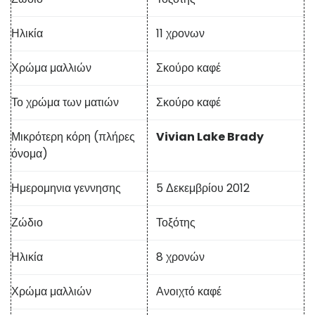
Ηλικία
11 χρονων
Χρώμα μαλλιών
Σκούρο καφέ
Το χρώμα των ματιών
Σκούρο καφέ
Μικρότερη κόρη (πλήρες
Vivian Lake Brady
όνομα)
Ημερομηνια γεννησης
5 Δεκεμβρίου 2012
Ζώδιο
Τοξότης
Ηλικία
8 χρονών
Χρώμα μαλλιών
Ανοιχτό καφέ