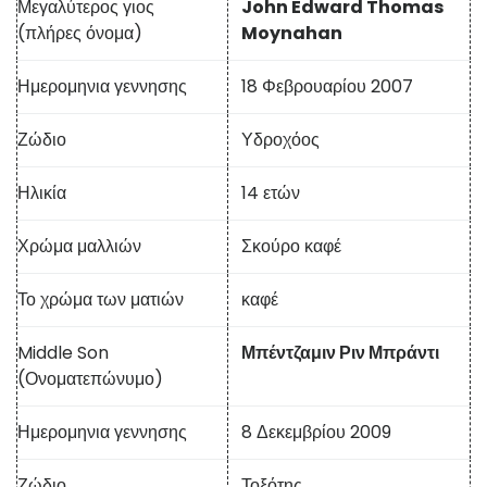
Μεγαλύτερος γιος
John Edward Thomas
(πλήρες όνομα)
Moynahan
Ημερομηνια γεννησης
18 Φεβρουαρίου 2007
Ζώδιο
Υδροχόος
Ηλικία
14 ετών
Χρώμα μαλλιών
Σκούρο καφέ
Το χρώμα των ματιών
καφέ
Middle Son
Μπέντζαμιν Ριν Μπράντι
(Ονοματεπώνυμο)
Ημερομηνια γεννησης
8 Δεκεμβρίου 2009
Ζώδιο
Τοξότης