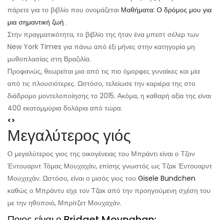
πάρετε για το βιβλίο που ονομάζεται
Μαθήματα: Ο δρόμος μου για
μια σημαντική ζωή
.
Στην πραγματικότητα, το βιβλίο της ήταν ένα μπεστ σέλερ των
New York Times για πάνω από έξι μήνες στην κατηγορία μη
μυθοπλασίας στη Βραζιλία.
Προφανώς, θεωρείται μια από τις πιο όμορφες γυναίκες και μία
από τις πλουσιότερες. Ωστόσο, τελείωσε την καριέρα της στο
διάδρομο μοντελοποίησης το 2015. Ακόμα, η καθαρή αξία της είναι
400 εκατομμύρια δολάρια από τώρα.
<>
Μεγαλύτερος γιός
Ο μεγαλύτερος γιος της οικογένειας του Μπράντι είναι ο Τζον
Έντουαρντ Τόμας Μουχαχάν, επίσης γνωστός ως Τζακ Έντουαρντ
Μουχαχάν. Ωστόσο, είναι ο μισός γιος του
Gisele Bundchen
καθώς ο Μπράντυ είχε τον Τζακ από την προηγούμενη σχέση του
με την ηθοποιό, Μπρίτζετ Μουχαχάν.
Ποιος είναι ο Bridget Moynahan;