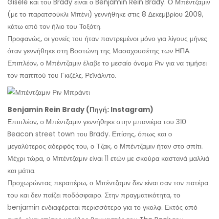
Gisele και του Brady είναι ο Benjamin Rein Brady. Ο Μπέντζαμιν
(με το παρατσούκλι Μπένι) γεννήθηκε στις 8 Δεκεμβρίου 2009,
κάτω από τον ήλιο του Τοξότη.
Προφανώς, οι γονείς του ήταν παντρεμένοι μόνο για λίγους μήνες
όταν γεννήθηκε στη Βοστώνη της Μασαχουσέτης των ΗΠΑ.
Επιπλέον, ο Μπέντζαμιν έλαβε το μεσαίο όνομα Ριν για να τιμήσει
τον παππού του Γκιζέλε, Ρεϊνάλντο.
Benjamin Rein Brady (Πηγή: Instagram)
Επιπλέον, ο Μπέντζαμιν γεννήθηκε στην μπανιέρα του 310
Beacon street town του Brady. Επίσης, όπως και ο
μεγαλύτερος αδερφός του, ο Τζακ, ο Μπέντζαμιν ήταν στο σπίτι.
Μέχρι τώρα, ο Μπέντζαμιν είναι 11 ετών με σκούρα καστανά μαλλιά
και μάτια.
Προχωρώντας περαιτέρω, ο Μπέντζαμιν δεν είναι σαν τον πατέρα
του και δεν παίζει ποδόσφαιρο. Στην πραγματικότητα, το
benjamin ενδιαφέρεται περισσότερο για το γκολφ. Εκτός από