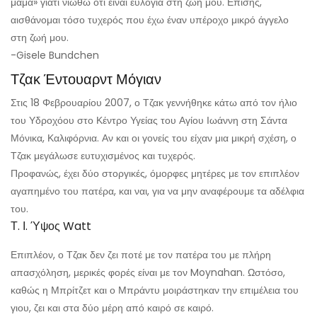
μαμά» γιατί νιώθω ότι είναι ευλογία στη ζωή μου. Επίσης,
αισθάνομαι τόσο τυχερός που έχω έναν υπέροχο μικρό άγγελο
στη ζωή μου.
-Gisele Bundchen
Τζακ Έντουαρντ Μόγιαν
Στις 18 Φεβρουαρίου 2007, ο Τζακ γεννήθηκε κάτω από τον ήλιο
του Υδροχόου στο Κέντρο Υγείας του Αγίου Ιωάννη στη Σάντα
Μόνικα, Καλιφόρνια. Αν και οι γονείς του είχαν μια μικρή σχέση, ο
Τζακ μεγάλωσε ευτυχισμένος και τυχερός.
Προφανώς, έχει δύο στοργικές, όμορφες μητέρες με τον επιπλέον
αγαπημένο του πατέρα, και ναι, για να μην αναφέρουμε τα αδέλφια
του.
Τ. Ι. Ύψος Watt
Επιπλέον, ο Τζακ δεν ζει ποτέ με τον πατέρα του με πλήρη
απασχόληση, μερικές φορές είναι με τον Moynahan. Ωστόσο,
καθώς η Μπρίτζετ και ο Μπράντυ μοιράστηκαν την επιμέλεια του
γιου, ζει και στα δύο μέρη από καιρό σε καιρό.