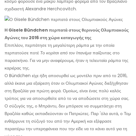
κόσμο φορούσε ένα μακρύ λαμπερό φόρεμα από τον Βραζιλιάνο
σχεδιαστή Alexandre Herchcovitch.
Η Gisele Bündchen περπατά στους θερινούς Ολυμπιακούς
Αγώνες του 2016 στη χώρα καταγωγής της
Επιπλέον, περπάτησε τη μεγαλύτερη ράμπα με την οποία
περπατούσε ποτέ
Το κορίτσι από τον Ιπανέμα
παίζοντας στο
παρασκήνιο. Για να μην αναφέρουμε, ήταν η τελευταία ράμπα της
καριέρας της.
Ο Bündchen είχε ήδη αποσυρθεί ως μοντέλο πριν από το 2016,
αλλά έκανε μια εξαίρεση όταν οι Ολυμπιακοί Αγώνες διεξήχθησαν
στη Βραζιλία για πρώτη φορά. Ομοίως, είναι ένας πολύ καλός
τρόπος για να αποσυρθείτε από το να αποδώσετε στη χώρα σας.
Ο σύζυγός της, ο Μπράντυ, δεν μπόρεσε να συμμετάσχει στη
Βραζιλία καθώς εκπαιδεύονταν οι Πατριώτες. Παρ 'όλα αυτά, ο Τομ
ενθάρρυνε τη σύζυγό του από την Αμερική και εξέφρασε
περαιτέρω την υπερηφάνεια που την είδε να το κάνει αυτό για τη