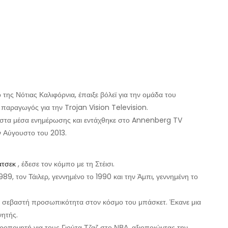
 της Νότιας Καλιφόρνια, έπαιξε βόλεϊ για την ομάδα του
 παραγωγός για την Trojan Vision Television.
 στα μέσα ενημέρωσης και εντάχθηκε στο Annenberg TV
 Αύγουστο του 2013.
ατσεκ
, έδεσε τον κόμπο με τη Στέισι.
 1989, τον Τάιλερ, γεννημένο το 1990 και την Άμπι, γεννημένη το
λύ σεβαστή προσωπικότητα στον κόσμο του μπάσκετ. Έκανε μια
νητής.
οπονητή για τους Γιούτα Τζαζ στο ΝΒΑ, αξιοποιώντας την