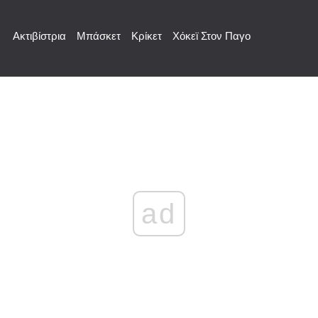
Ακτιβίστρια
Μπάσκετ
Κρίκετ
Χόκεϊ Στον Παγο
ad