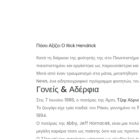
Πόσο Αξίζει Ο Rick Hendrick
Κατά τη διάρκεια της φοίτησής της στο Πανεπιστήμιο
πανεπιστημίου και εργάστηκε ως παρουσιάστρια και
Μετά από έναν τραυματισμό στα μάτια, μεταπήδησε
News, ένα ειδησεογραφικό πρόγραμμα φοιτητών, τον
Γονείς & Αδέρφια
Στις 7 Ιουνίου 1986, ο πατέρας της Άμπι,
Τζεφ Χόρν
Το ζευγάρι είχε τρία παιδιά: τον Ράιαν, γεννημένο το
1994.
Ο πατέρας της Abby, Jeff Hornacek, είναι μια πο
μεγάλη καριέρα τόσο ως παίκτης όσο και ως προπο
Ο Τζεφ επί του παρόντος υπηρετεί ως σύμβουλος πρ