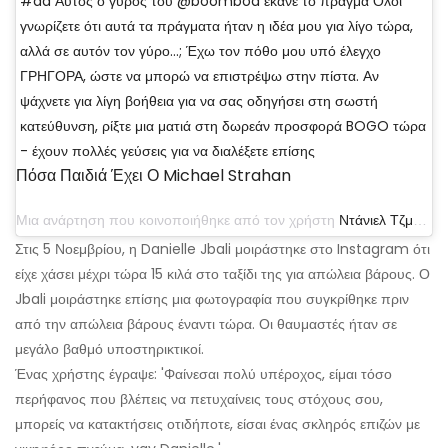
#ad Αυτός ο γύρος του @boombod έκανε το πράγμα Όλοι
γνωρίζετε ότι αυτά τα πράγματα ήταν η ιδέα μου για λίγο τώρα,
αλλά σε αυτόν τον γύρο…; Έχω τον πόθο μου υπό έλεγχο
ΓΡΗΓΟΡΑ, ώστε να μπορώ να επιστρέψω στην πίστα. Αν
ψάχνετε για λίγη βοήθεια για να σας οδηγήσει στη σωστή
κατεύθυνση, ρίξτε μια ματιά στη δωρεάν προσφορά BOGO τώρα
- έχουν πολλές γεύσεις για να διαλέξετε επίσης
Πόσα Παιδιά Έχει Ο Michael Strahan
Μια ανάρτηση που κοινοποιήθηκε από τον χρήστη
Ντάνιελ Τζμπάλι
(
Στις 5 Νοεμβρίου, η Danielle Jbali μοιράστηκε στο Instagram ότι
είχε χάσει μέχρι τώρα 15 κιλά στο ταξίδι της για απώλεια βάρους. Ο
Jbali μοιράστηκε επίσης μια φωτογραφία που συγκρίθηκε πριν
από την απώλεια βάρους έναντι τώρα. Οι θαυμαστές ήταν σε
μεγάλο βαθμό υποστηρικτικοί.
Ένας χρήστης έγραψε: 'Φαίνεσαι πολύ υπέροχος, είμαι τόσο
περήφανος που βλέπεις να πετυχαίνεις τους στόχους σου,
μπορείς να κατακτήσεις οτιδήποτε, είσαι ένας σκληρός επιζών με