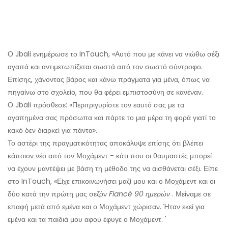
Ο Jbali ενημέρωσε το InTouch, «Αυτό που με κάνει να νιώθω σέξι
αγαπά και αντιμετωπίζεται σωστά από τον σωστό σύντροφο.
Επίσης, χάνοντας βάρος και κάνω πράγματα για μένα, όπως να
πηγαίνω στο σχολείο, που θα φέρει εμπιστοσύνη σε κανέναν.
Ο Jbali πρόσθεσε: «Περιτριγυρίστε τον εαυτό σας με τα
αγαπημένα σας πρόσωπα και πάρτε το μια μέρα τη φορά γιατί το
κακό δεν διαρκεί για πάντα».
Το αστέρι της πραγματικότητας αποκάλυψε επίσης ότι βλέπει
κάποιον νέο από τον Μοχάμεντ - κάτι που οι θαυμαστές μπορεί
να έχουν μαντέψει με βάση τη μέθοδο της να αισθάνεται σέξι. Είπε
στο InTouch, «Είχε επικοινωνήσει μαζί μου και ο Μοχάμεντ και οι
δύο κατά την πρώτη μας σεζόν
Fiancé 90 ημερών
. Μείναμε σε
επαφή μετά από εμένα και ο Μοχάμεντ χώρισαν. Ήταν εκεί για
εμένα και τα παιδιά μου αφού έφυγε ο Μοχάμεντ. '