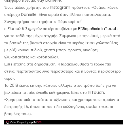
νικηφόρο πνεύμα, yay Danielle.'
Ένας άλλος χρήστης του Instagram πρόσθεσε: «Ουάου, κάνεις
υπέροχο Danielle. Είναι ωραίο όταν βλέπετε αποτελέσματα.
Συγχαρητήρια που τηρήσατε. Πάμε κορίτσι!'
ο
Fiancé 90 ημερών
αστέρι κουβέντα με
Εβδομαδιαία InTouch
για το ταξίδι της μέχρι στιγμής. Σύμφωνα με την Jbali, μερικά από
τα βασικά της βασικά στοιχεία είναι το «κρέας taco γαλοπούλας
με ρύζι κουνουπιδιού, χτιστά μπαρ, φρούτα, γιαούρτι,
γλυκοπατάτες και κοτόπουλο».
Είπε επίσης στη δημοσίευση, «Παρακολούθησα τι τρώω πιο
στενά, περπατώντας λίγο περισσότερο και πίνοντας περισσότερο
νερό».
Το 2018 έκανε επίσης κάποιες αλλαγές στον τρόπο ζωής για να
βελτιώσει το πώς ένιωθε καθημερινά. Είπε στο InTouch,
«Χρησιμοποιώ το τσάι αποτοξίνωσης και χρησιμοποιώ προϊόντα
διατροφής LA, όπως τα πεπτίδια κολλαγόνου, cedar max, οι
βιταμίνες τους».