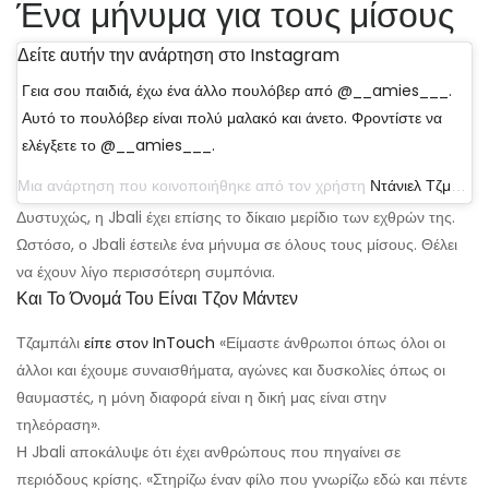
Ένα μήνυμα για τους μίσους
Δείτε αυτήν την ανάρτηση στο Instagram
Γεια σου παιδιά, έχω ένα άλλο πουλόβερ από @__amies___.
Αυτό το πουλόβερ είναι πολύ μαλακό και άνετο. Φροντίστε να
ελέγξετε το @__amies___.
Μια ανάρτηση που κοινοποιήθηκε από τον χρήστη
Ντάνιελ Τζμπάλι
(
Δυστυχώς, η Jbali έχει επίσης το δίκαιο μερίδιο των εχθρών της.
Ωστόσο, ο Jbali έστειλε ένα μήνυμα σε όλους τους μίσους. Θέλει
να έχουν λίγο περισσότερη συμπόνια.
Και Το Όνομά Του Είναι Τζον Μάντεν
Τζαμπάλι
είπε στον InTouch
«Είμαστε άνθρωποι όπως όλοι οι
άλλοι και έχουμε συναισθήματα, αγώνες και δυσκολίες όπως οι
θαυμαστές, η μόνη διαφορά είναι η δική μας είναι στην
τηλεόραση».
Η Jbali αποκάλυψε ότι έχει ανθρώπους που πηγαίνει σε
περιόδους κρίσης. «Στηρίζω έναν φίλο που γνωρίζω εδώ και πέντε